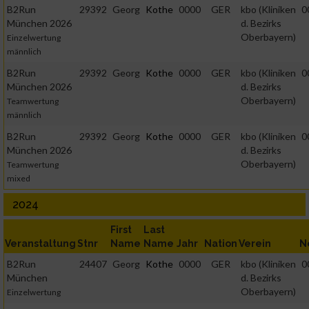
B2Run
29392
Georg
Kothe
0000
GER
kbo (Kliniken
0
München 2026
d. Bezirks
Oberbayern)
Einzelwertung
männlich
B2Run
29392
Georg
Kothe
0000
GER
kbo (Kliniken
0
München 2026
d. Bezirks
Oberbayern)
Teamwertung
männlich
B2Run
29392
Georg
Kothe
0000
GER
kbo (Kliniken
0
München 2026
d. Bezirks
Oberbayern)
Teamwertung
mixed
2024
First
Last
Veranstaltung
Stnr
Name
Name
Jahr
Nation
Verein
N
B2Run
24407
Georg
Kothe
0000
GER
kbo (Kliniken
0
München
d. Bezirks
Oberbayern)
Einzelwertung