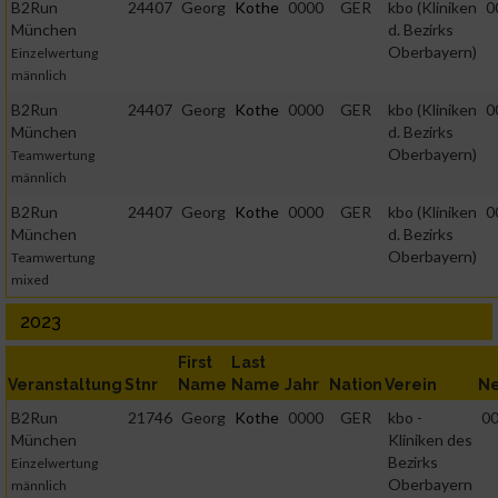
B2Run
24407
Georg
Kothe
0000
GER
kbo (Kliniken
0
München
d. Bezirks
Oberbayern)
Einzelwertung
männlich
B2Run
24407
Georg
Kothe
0000
GER
kbo (Kliniken
0
München
d. Bezirks
Oberbayern)
Teamwertung
männlich
B2Run
24407
Georg
Kothe
0000
GER
kbo (Kliniken
0
München
d. Bezirks
Oberbayern)
Teamwertung
mixed
2023
First
Last
Veranstaltung
Stnr
Name
Name
Jahr
Nation
Verein
Ne
B2Run
21746
Georg
Kothe
0000
GER
kbo -
00
München
Kliniken des
Bezirks
Einzelwertung
Oberbayern
männlich