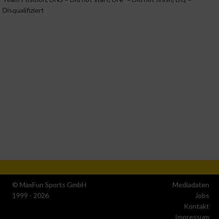
Disqualifiziert
Messung der Werbeleistung
Messung der Performance von Inhalten
Analyse von Zielgruppen durch Statistiken oder
Kombinationen von Daten aus verschiedenen Quellen
Entwicklung und Verbesserung der Angebote
Verwendung reduzierter Daten zur Auswahl von Inhalten
IAB-Besonderheiten:
© MaxFun Sports GmbH
Mediadaten
Verwendung genauer Standortdaten
1999 - 2026
Jobs
Kontakt
Geräte anhand von aktiv angeforderten Informationen
Impressum