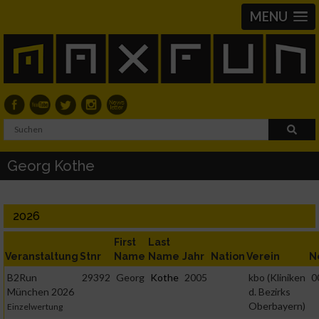
MENU
Georg Kothe
2026
First
Last
Veranstaltung
Stnr
Name
Name
Jahr
Nation
Verein
N
B2Run
29392
Georg
Kothe
2005
kbo (Kliniken
0
München 2026
d. Bezirks
Oberbayern)
Einzelwertung