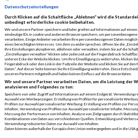
Oberbayern
Datenschutzeinstellungen
B2Run
15263
Georg
Kothe
0000
GER
kbo –
00
München
Kliniken des
Durch Klicken auf die Schaltfläche „Ablehnen“ wird die Standardei
unbedingt erforderliche cookie beibehalten.
Bezirks
Einzelwertung
Oberbayern
männlich
Wir und unsere Partner speichern und/oder greifen auf Informationen auf einem G
eindeutige IDs in cookie und anderen Browserspeichern, um personenbezogene
B2Run
15263
Georg
Kothe
0000
GER
kbo –
00
verarbeiten. Einige Anbieter verarbeiten Ihre personenbezogenen Daten möglic
eines berechtigten Interesses. Um dem zu widersprechen, öffnen Sie die „Einste
München
Kliniken des
Ihre Einstellungen akzeptieren, ablehnen oder verwalten, indem Sie auf die Schal
Bezirks
Teamwertung
„Einstellungen verwalten“ klicken oder jederzeit auf die Fingerabdruck-Schaltfläc
Oberbayern
männlich
unteren Ecke der Website klicken. Um Ihre Einwilligung zu widerrufen, klicken Si
Fingerabdruck oder den Link in der Fußzeile der Website und klicken Sie auf de
B2Run
15263
Georg
Kothe
0000
GER
kbo –
00
Daten“. Auf dieser Seite können Sie Ihre Einwilligung widerrufen. Diese Entsch
München
Kliniken des
unseren Partnern mitgeteilt und haben keinen Einfluss auf die Browserdaten.
Bezirks
Teamwertung
Wir und unsere Partner verarbeiten Daten, um die Leistung der W
Oberbayern
mixed
analysieren und Folgendes zu tun:
Speichern von oder Zugriff auf Informationen auf einem Endgerät. Verwendung r
2018
Auswahl von Werbeanzeigen. Erstellung von Profilen für personalisierte Werbu
Profilen zur Auswahl personalisierter Werbung. Erstellung von Profilen zur Pers
First
Last
Inhalten. Verwendung von Profilen zur Auswahl personalisierter Inhalte. Messun
Messung der Performance von Inhalten. Analyse von Zielgruppen durch Statistik
Veranstaltung
Stnr
Name
Name
Jahr
Nation
Verein
Net
Kombinationen von Daten aus verschiedenen Quellen. Entwicklung und Verbess
B2Run
19294
Georg
Kothe
0000
GER
kbo 
00:3
Verwendung reduzierter Daten zur Auswahl von Inhalten.
Daten können außerhalb der Europäischen Union weitergegeben und in die USA 
München
Kliniken
Ihre Einwilligung und die cookie Richtlinie gelten ausschließlich für diese Website
des
B2Run München