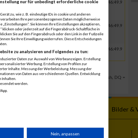
nstellung nur für unbedingt erforderliche cookie
ER
CSC JÄKLECHEMIE GmbH &
00:39:30.6
01:46:49.9
Co.KG
erät zu, wie z. B. eindeutige IDs in cookie und anderen
r verarbeiten Ihre personenbezogenen Daten möglicherweise
 „Einstellungen“. Sie können Ihre Einstellungen akzeptieren,
ER
CSC JÄKLECHEMIE GmbH &
00:39:30.6
01:46:49.9
 klicken oder jederzeit auf die Fingerabdruck-Schaltfläche in
Co.KG
klicken Sie auf den Fingerabdruck oder den Link in der Fußzeile
können Sie Ihre Einwilligung widerrufen. Diese Entscheidungen
aten.
ER
CSC JÄKLECHEMIE GmbH &
00:39:30.6
01:46:49.9
ebsite zu analysieren und Folgendes zu tun:
Co.KG
eduzierter Daten zur Auswahl von Werbeanzeigen. Erstellung
ersonalisierter Werbung. Erstellung von Profilen zur
ierter Inhalte. Messung der Werbeleistung. Messung der
inationen von Daten aus verschiedenen Quellen. Entwicklung
Team Position, DNS = Did not start, DNF = Did not finish, DQ =
 Inhalten.
gesendet werden.
/App.
ebnisse
Kalender
Bilder & 
rät
Nein, anpassen