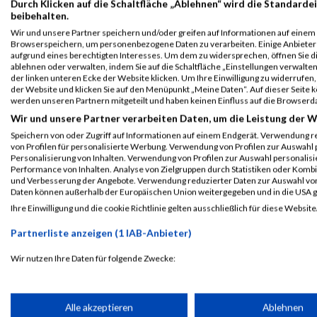
Durch Klicken auf die Schaltfläche „Ablehnen“ wird die Standardei
B2Run Nürnberg
3021
Dietmar
Lamprecht
0000
G
beibehalten.
Einzelwertung
Wir und unsere Partner speichern und/oder greifen auf Informationen auf einem G
männlich
Browserspeichern, um personenbezogene Daten zu verarbeiten. Einige Anbiete
aufgrund eines berechtigten Interesses. Um dem zu widersprechen, öffnen Sie die
B2Run Nürnberg
3021
Dietmar
Lamprecht
0000
G
ablehnen oder verwalten, indem Sie auf die Schaltfläche „Einstellungen verwalten“
Teamwertung
der linken unteren Ecke der Website klicken. Um Ihre Einwilligung zu widerrufen, 
männlich
der Website und klicken Sie auf den Menüpunkt „Meine Daten“. Auf dieser Seite 
werden unseren Partnern mitgeteilt und haben keinen Einfluss auf die Browserd
B2Run Nürnberg
3021
Dietmar
Lamprecht
0000
G
Wir und unsere Partner verarbeiten Daten, um die Leistung der W
Teamwertung mixed
Speichern von oder Zugriff auf Informationen auf einem Endgerät. Verwendung r
von Profilen für personalisierte Werbung. Verwendung von Profilen zur Auswahl p
Personalisierung von Inhalten. Verwendung von Profilen zur Auswahl personalis
Legende:
Performance von Inhalten. Analyse von Zielgruppen durch Statistiken oder Komb
GPos = Geschlechter Position, KPos = Kategorie Position, TPos = 
und Verbesserung der Angebote. Verwendung reduzierter Daten zur Auswahl von
Daten können außerhalb der Europäischen Union weitergegeben und in die USA 
Disqualifiziert
Ihre Einwilligung und die cookie Richtlinie gelten ausschließlich für diese Website
Partnerliste anzeigen (1 IAB-Anbieter)
Laufsport
Anmeldung
Erg
Wir nutzen Ihre Daten für folgende Zwecke:
IAB-Verarbeitungszwecke:
Speichern von oder Zugriff auf Informationen auf einem Endge
Alle akzeptieren
Ablehnen