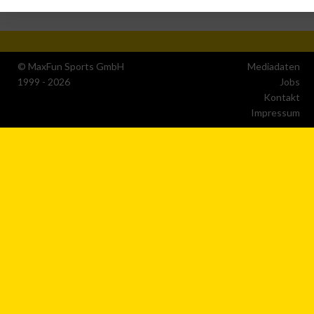
Speichern von oder Zugriff auf Informationen auf einem Endge
Verwendung reduzierter Daten zur Auswahl von Werbeanzeige
© MaxFun Sports GmbH
Mediadaten
1999 - 2026
Jobs
Kontakt
Erstellung von Profilen für personalisierte Werbung
Impressum
Verwendung von Profilen zur Auswahl personalisierter Werbun
Erstellung von Profilen zur Personalisierung von Inhalten
Verwendung von Profilen zur Auswahl personalisierter Inhalte
Messung der Werbeleistung