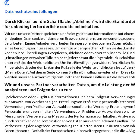
Beat Allergy
98
Deborah
Marriage
1971
GBR
@BSACI
00:
Run&Walk
Nurses
Datenschutzeinstellungen
5km Run
Durch Klicken auf die Schaltfläche „Ablehnen“ wird die Standarde
Legende:
für unbedingt erforderliche cookie beibehalten.
GPos = Geschlechter Position, KPos = Kategorie Position, TPos =
Wir und unsere Partner speichern und/oder greifen auf Informationen auf einem G
Team Position, DNS = Did not start, DNF = Did not finish, DQ =
eindeutige IDs in cookie und anderen Browserspeichern, um personenbezogene
verarbeiten. Einige Anbieter verarbeiten Ihre personenbezogenen Daten möglic
Disqualifiziert
eines berechtigten Interesses. Um dem zu widersprechen, öffnen Sie die „Einstel
können Ihre Einstellungen akzeptieren, ablehnen oder verwalten, indem Sie auf d
„Einstellungen verwalten“ klicken oder jederzeit auf die Fingerabdruck-Schaltfläc
unteren Ecke der Website klicken. Um Ihre Einwilligung zu widerrufen, klicken Si
Fingerabdruck oder den Link in der Fußzeile der Website und klicken Sie auf de
„Meine Daten“. Auf dieser Seite können Sie Ihre Einwilligung widerrufen. Diese 
werden unseren Partnern mitgeteilt und haben keinen Einfluss auf die Browserd
Wir und unsere Partner verarbeiten Daten, um die Leistung der W
analysieren und Folgendes zu tun:
Speichern von oder Zugriff auf Informationen auf einem Endgerät. Verwendung r
zur Auswahl von Werbeanzeigen. Erstellung von Profilen für personalisierte Wer
Verwendung von Profilen zur Auswahl personalisierter Werbung. Erstellung von P
Personalisierung von Inhalten. Verwendung von Profilen zur Auswahl personalisie
Messung der Werbeleistung. Messung der Performance von Inhalten. Analyse vo
durch Statistiken oder Kombinationen von Daten aus verschiedenen Quellen. En
Verbesserung der Angebote. Verwendung reduzierter Daten zur Auswahl von Inh
Daten können außerhalb der Europäischen Union weitergegeben und in die USA 