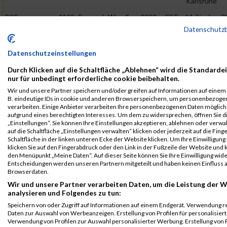
Karlsruhe
B2Run
4132
Bernard
Woodley
0000
GER
Mailänder
0
Karlsruhe
Consult
Datenschutz
GmbH
Einzelwertung
Karlsruhe
männlich
Datenschutzeinstellungen
B2Run
4132
Bernard
Woodley
0000
GER
Mailänder
0
Durch Klicken auf die Schaltfläche „Ablehnen“ wird die Standarde
Karlsruhe
Consult
nur für unbedingt erforderliche cookie beibehalten.
GmbH
Teamwertung
Wir und unsere Partner speichern und/oder greifen auf Informationen auf einem G
Karlsruhe
männlich
B. eindeutige IDs in cookie und anderen Browserspeichern, um personenbezoge
verarbeiten. Einige Anbieter verarbeiten Ihre personenbezogenen Daten möglic
B2Run
4132
Bernard
Woodley
0000
GER
Mailänder
0
aufgrund eines berechtigten Interesses. Um dem zu widersprechen, öffnen Sie d
Karlsruhe
Consult
„Einstellungen“. Sie können Ihre Einstellungen akzeptieren, ablehnen oder verwa
GmbH
Teamwertung
auf die Schaltfläche „Einstellungen verwalten“ klicken oder jederzeit auf die Fin
Schaltfläche in der linken unteren Ecke der Website klicken. Um Ihre Einwilligung
Karlsruhe
mixed
klicken Sie auf den Fingerabdruck oder den Link in der Fußzeile der Website und k
den Menüpunkt „Meine Daten“. Auf dieser Seite können Sie Ihre Einwilligung wid
Legende:
Entscheidungen werden unseren Partnern mitgeteilt und haben keinen Einfluss a
GPos = Geschlechter Position, KPos = Kategorie Position, TPos =
Browserdaten.
Team Position, DNS = Did not start, DNF = Did not finish, DQ =
Wir und unsere Partner verarbeiten Daten, um die Leistung der W
Disqualifiziert
analysieren und Folgendes zu tun:
Speichern von oder Zugriff auf Informationen auf einem Endgerät. Verwendung r
Daten zur Auswahl von Werbeanzeigen. Erstellung von Profilen für personalisier
Verwendung von Profilen zur Auswahl personalisierter Werbung. Erstellung von P