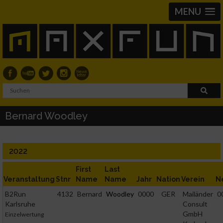
MENU
Bernard Woodley
2022
First
Last
Veranstaltung
Stnr
Name
Name
Jahr
Nation
Verein
N
B2Run
4132
Bernard
Woodley
0000
GER
Mailänder
0
Karlsruhe
Consult
GmbH
Einzelwertung