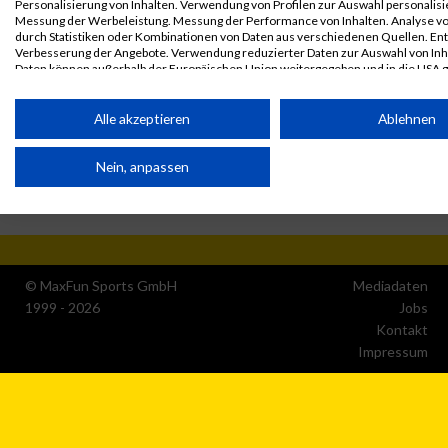
Personalisierung von Inhalten. Verwendung von Profilen zur Auswahl personalisie
Messung der Werbeleistung. Messung der Performance von Inhalten. Analyse vo
durch Statistiken oder Kombinationen von Daten aus verschiedenen Quellen. En
Verbesserung der Angebote. Verwendung reduzierter Daten zur Auswahl von Inh
Daten können außerhalb der Europäischen Union weitergegeben und in die USA 
werden.
Ihre Einwilligung und die cookie Richtlinie gelten ausschließlich für diese Website
Alle akzeptieren
Ablehnen
Partnerliste anzeigen (1 IAB-Anbieter)
Nein, anpassen
Wir nutzen Ihre Daten für folgende Zwecke:
IAB-Verarbeitungszwecke:
Speichern von oder Zugriff auf Informationen auf einem
Endgerät
© MaxFun Sports GmbH
Mediadaten
Verwendung reduzierter Daten zur Auswahl von
1999 - 2026
Jobs
Werbeanzeigen
Kontakt
Impressum
Erstellung von Profilen für personalisierte Werbung
Verwendung von Profilen zur Auswahl personalisierter
Werbung