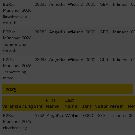
B2Run
28083
Angelika
Wieland
0000
GER
Infineon
0
München 2026
Einzelwertung
weiblich
B2Run
28083
Angelika
Wieland
0000
GER
Infineon
0
München 2026
Teamwertung
weiblich
B2Run
28083
Angelika
Wieland
0000
GER
Infineon
0
München 2026
Teamwertung
mixed
2025
First
Last
Veranstaltung
Stnr
Name
Name
Jahr
Nation
Verein
Ne
B2Run
5762
Angelika
Wieland
0000
GER
Infineon
00:
München 2025
Einzelwertung