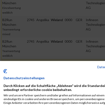
München
Technologie
AG
Einzelwertung
weiblich
B2Run
2745
Angelika
Wieland
0000
GER
Infineon
München
Technologie
AG
Teamwertung
mixed
B2Run
2745
Angelika
Wieland
0000
GER
Infineon
München
Technologie
AG
Teamwertung
weiblich
2019
Date
First
Last
Veranstaltung
Stnr
Name
Name
Jahr
Nation
Verein
Datenschutzeinstellungen
B2RUN
20333
Angelika
Wieland
0000
GER
Infineon
Durch Klicken auf die Schaltfläche „Ablehnen“ wird die Standardei
München
Technologi
unbedingt erforderliche cookie beibehalten.
AG
B2Run München
Wir und unsere Partner speichern und/oder greifen auf Informationen auf einem G
eindeutige IDs in cookie und anderen Browserspeichern, um personenbezogene 
B2RUN
20333
Angelika
Wieland
0000
GER
Infineon
Einige Anbieter verarbeiten Ihre personenbezogenen Daten möglicherweise aufg