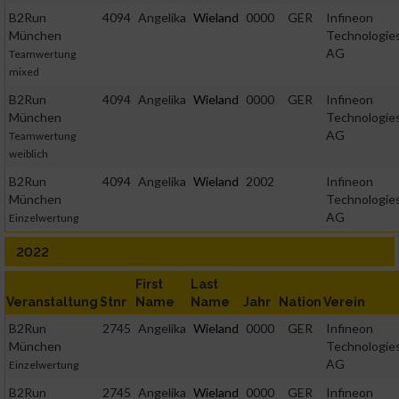
B2Run
4094
Angelika
Wieland
0000
GER
Infineon
München
Technologie
AG
Teamwertung
mixed
B2Run
4094
Angelika
Wieland
0000
GER
Infineon
München
Technologie
AG
Teamwertung
weiblich
B2Run
4094
Angelika
Wieland
2002
Infineon
München
Technologie
AG
Einzelwertung
2022
First
Last
Veranstaltung
Stnr
Name
Name
Jahr
Nation
Verein
B2Run
2745
Angelika
Wieland
0000
GER
Infineon
München
Technologie
AG
Einzelwertung
B2Run
2745
Angelika
Wieland
0000
GER
Infineon