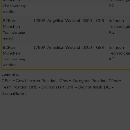
AG
Einzelwertung
weiblich
Verwendung reduzierter Daten zur Auswahl von Werbeanzeige
B2Run
17809
Angelika
Wieland
0000
GER
Infineon
München
Technologi
AG
Teamwertung
Erstellung von Profilen für personalisierte Werbung
mixed
B2Run
17809
Angelika
Wieland
0000
GER
Infineon
Verwendung von Profilen zur Auswahl personalisierter Werbun
München
Technologi
AG
Teamwertung
weiblich
Erstellung von Profilen zur Personalisierung von Inhalten
Legende:
GPos = Geschlechter Position, KPos = Kategorie Position, TPos =
Team Position, DNS = Did not start, DNF = Did not finish, DQ =
Verwendung von Profilen zur Auswahl personalisierter Inhalte
Disqualifiziert
Messung der Werbeleistung
Messung der Performance von Inhalten