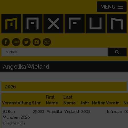
MENU
Angelika Wieland
2026
First
Last
Veranstaltung
Stnr
Name
Name
Jahr
Nation
Verein
N
B2Run
28083
Angelika
Wieland
2005
Infineon
0
München 2026
Einzelwertung