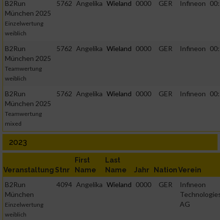
B2Run
5762
Angelika
Wieland
0000
GER
Infineon
00:
München 2025
Einzelwertung
weiblich
B2Run
5762
Angelika
Wieland
0000
GER
Infineon
00:
München 2025
Teamwertung
weiblich
B2Run
5762
Angelika
Wieland
0000
GER
Infineon
00:
München 2025
Teamwertung
mixed
2023
First
Last
Veranstaltung
Stnr
Name
Name
Jahr
Nation
Verein
B2Run
4094
Angelika
Wieland
0000
GER
Infineon
München
Technologie
AG
Einzelwertung
weiblich