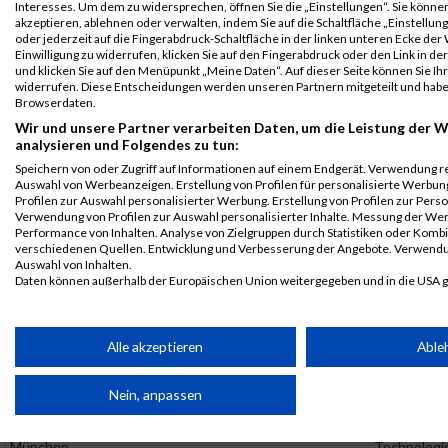
München
Technologi
Interesses. Um dem zu widersprechen, öffnen Sie die „Einstellungen“. Sie können
akzeptieren, ablehnen oder verwalten, indem Sie auf die Schaltfläche „Einstellun
AG
Einzelwertung
oder jederzeit auf die Fingerabdruck-Schaltfläche in der linken unteren Ecke der
weiblich
Einwilligung zu widerrufen, klicken Sie auf den Fingerabdruck oder den Link in de
und klicken Sie auf den Menüpunkt „Meine Daten“. Auf dieser Seite können Sie Ihr
B2RUN
20333
Angelika
Wieland
0000
GER
Infineon
widerrufen. Diese Entscheidungen werden unseren Partnern mitgeteilt und haben
München
Technologi
Browserdaten.
AG
Teamwertung
Wir und unsere Partner verarbeiten Daten, um die Leistung der W
mixed
analysieren und Folgendes zu tun:
B2RUN
20333
Angelika
Wieland
0000
GER
Infineon
Speichern von oder Zugriff auf Informationen auf einem Endgerät. Verwendung r
Auswahl von Werbeanzeigen. Erstellung von Profilen für personalisierte Werbu
München
Technologi
Profilen zur Auswahl personalisierter Werbung. Erstellung von Profilen zur Perso
AG
Teamwertung
Verwendung von Profilen zur Auswahl personalisierter Inhalte. Messung der We
weiblich
Performance von Inhalten. Analyse von Zielgruppen durch Statistiken oder Komb
verschiedenen Quellen. Entwicklung und Verbesserung der Angebote. Verwendu
Auswahl von Inhalten.
2018
Daten können außerhalb der Europäischen Union weitergegeben und in die USA 
Ihre Einwilligung und die cookie Richtlinie gelten ausschließlich für diese Website
First
Last
Veranstaltung
Stnr
Name
Name
Jahr
Nation
Verein
Partnerliste anzeigen (1 IAB-Anbieter)
Alle akzeptieren
Able
B2Run
17809
Angelika
Wieland
0000
GER
Infineon
München
Technologi
Wir nutzen Ihre Daten für folgende Zwecke:
AG
Nein, anpassen
B2Run München
IAB-Verarbeitungszwecke:
B2Run
17809
Angelika
Wieland
0000
GER
Infineon
Speichern von oder Zugriff auf Informationen auf einem Endge
München
Technologi