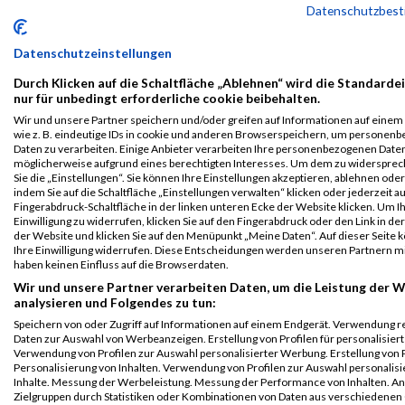
Datenschutzbes
B2RUN
32221
-
-
0000
GER
Rohde
00:27
München
Ludwig
Strobl
&
Schwarz
Einzelwertung
Datenschutzeinstellungen
männlich
Durch Klicken auf die Schaltfläche „Ablehnen“ wird die Standarde
B2RUN
32221
-
-
0000
GER
Rohde
00:27
nur für unbedingt erforderliche cookie beibehalten.
München
Ludwig
Strobl
&
Wir und unsere Partner speichern und/oder greifen auf Informationen auf einem 
Schwarz
Teamwertung
wie z. B. eindeutige IDs in cookie und anderen Browserspeichern, um personen
Daten zu verarbeiten. Einige Anbieter verarbeiten Ihre personenbezogenen Date
männlich
möglicherweise aufgrund eines berechtigten Interesses. Um dem zu widersprec
B2RUN
32221
-
-
0000
GER
Rohde
00:27
Sie die „Einstellungen“. Sie können Ihre Einstellungen akzeptieren, ablehnen ode
indem Sie auf die Schaltfläche „Einstellungen verwalten“ klicken oder jederzeit au
München
Ludwig
Strobl
&
Fingerabdruck-Schaltfläche in der linken unteren Ecke der Website klicken. Um I
Schwarz
Teamwertung
Einwilligung zu widerrufen, klicken Sie auf den Fingerabdruck oder den Link in de
mixed
der Website und klicken Sie auf den Menüpunkt „Meine Daten“. Auf dieser Seite 
Ihre Einwilligung widerrufen. Diese Entscheidungen werden unseren Partnern mi
Legende:
haben keinen Einfluss auf die Browserdaten.
GPos = Geschlechter Position, KPos = Kategorie Position, TPos =
Wir und unsere Partner verarbeiten Daten, um die Leistung der W
Team Position, DNS = Did not start, DNF = Did not finish, DQ =
analysieren und Folgendes zu tun:
Disqualifiziert
Speichern von oder Zugriff auf Informationen auf einem Endgerät. Verwendung r
Daten zur Auswahl von Werbeanzeigen. Erstellung von Profilen für personalisier
Verwendung von Profilen zur Auswahl personalisierter Werbung. Erstellung von P
Personalisierung von Inhalten. Verwendung von Profilen zur Auswahl personalisi
Inhalte. Messung der Werbeleistung. Messung der Performance von Inhalten. An
Zielgruppen durch Statistiken oder Kombinationen von Daten aus verschiedenen