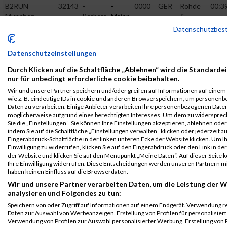
B2RUN
32143
-
-
0000
GER
Rohde
00:3
München
Barbara
Maier
&
Schwarz
B2Run München
Datenschutzbes
B2RUN
32143
-
-
0000
GER
Rohde
00:3
München
Barbara
Maier
&
Datenschutzeinstellungen
Schwarz
Einzelwertung
Durch Klicken auf die Schaltfläche „Ablehnen“ wird die Standarde
weiblich
nur für unbedingt erforderliche cookie beibehalten.
B2RUN
32143
-
-
0000
GER
Rohde
00:3
Wir und unsere Partner speichern und/oder greifen auf Informationen auf einem 
München
Barbara
Maier
&
wie z. B. eindeutige IDs in cookie und anderen Browserspeichern, um personen
Daten zu verarbeiten. Einige Anbieter verarbeiten Ihre personenbezogenen Date
Schwarz
Teamwertung
möglicherweise aufgrund eines berechtigten Interesses. Um dem zu widersprec
mixed
Sie die „Einstellungen“. Sie können Ihre Einstellungen akzeptieren, ablehnen ode
indem Sie auf die Schaltfläche „Einstellungen verwalten“ klicken oder jederzeit au
B2RUN
32143
-
-
0000
GER
Rohde
00:3
Fingerabdruck-Schaltfläche in der linken unteren Ecke der Website klicken. Um I
München
Barbara
Maier
&
Einwilligung zu widerrufen, klicken Sie auf den Fingerabdruck oder den Link in de
Schwarz
der Website und klicken Sie auf den Menüpunkt „Meine Daten“. Auf dieser Seite 
Teamwertung
Ihre Einwilligung widerrufen. Diese Entscheidungen werden unseren Partnern mi
weiblich
haben keinen Einfluss auf die Browserdaten.
Legende:
Wir und unsere Partner verarbeiten Daten, um die Leistung der W
analysieren und Folgendes zu tun:
GPos = Geschlechter Position, KPos = Kategorie Position, TPos =
Team Position, DNS = Did not start, DNF = Did not finish, DQ =
Speichern von oder Zugriff auf Informationen auf einem Endgerät. Verwendung r
Daten zur Auswahl von Werbeanzeigen. Erstellung von Profilen für personalisier
Disqualifiziert
Verwendung von Profilen zur Auswahl personalisierter Werbung. Erstellung von P