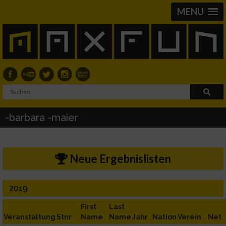
MENU
-barbara -maier
Neue Ergebnislisten
2019
First
Last
Veranstaltung
Stnr
Name
Name
Jahr
Nation
Verein
Net