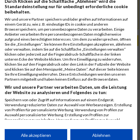
10 km, Sonstiges
Durch Klicken auf die Schaltfläche „Ablehnen“ wird die
Standardeinstellung nur für unbedingt erforderliche cookie
info@steiralauf.at
beibehalten.
Kontakt
Wir und unsere Partner speichern und/oder greifen auf Informationen auf
steiralauf.at
URL
einem Gerät zu, wie z. B. eindeutige IDs in cookie und anderen
Browserspeichern, um personenbezogene Daten zu verarbeiten. Einige
Anbieter verarbeiten Ihre personenbezogenen Daten möglicherweise
aufgrund eines berechtigten Interesses. Um dem zu widersprechen, öffnen
PASSENDE VERANSTALTUNGEN
Sie die „Einstellungen“. Sie können Ihre Einstellungen akzeptieren, ablehnen
oder verwalten, indem Sie auf die Schaltfläche „Einstellungen verwalten“
31. Januar 2025
klicken oder jederzeit auf die Fingerabdruck-Schaltfläche in der linken
Steiralauf
unteren Ecke der Website klicken. Um Ihre Einwilligung zu widerrufen,
klicken Sie auf den Fingerabdruck oder den Link in der Fußzeile der Website
16. Februar 2024
und klicken Sie auf den Menüpunkt „Meine Daten“. Auf dieser Seite können
Int. Steiralauf
Sie Ihre Einwilligung widerrufen. Diese Entscheidungen werden unseren
Partnern mitgeteilt und haben keinen Einfluss auf die Browserdaten.
18. Februar 2023
Wir und unsere Partner verarbeiten Daten, um die Leistung
Int. Steiralauf
der Website zu analysieren und Folgendes zu tun:
29. Januar 2021
Speichern von oder Zugriff auf Informationen auf einem Endgerät.
Int. Steiralauf
Verwendung reduzierter Daten zur Auswahl von Werbeanzeigen. Erstellung
von Profilen für personalisierte Werbung. Verwendung von Profilen zur
25. Januar 2020
Auswahl personalisierter Werbung. Erstellung von Profilen zur
Personalisierung von Inhalten. Verwendung von Profilen zur Auswahl
Int. Steiralauf
personalisierter Inhalte. Messung der Werbeleistung. Messung der
25. Januar 2019
Performance von Inhalten. Analyse von Zielgruppen durch Statistiken oder
Kombinationen von Daten aus verschiedenen Quellen. Entwicklung und
Alle akzeptieren
Ablehnen
Int. Steiralauf
Verbesserung der Angebote. Verwendung reduzierter Daten zur Auswahl