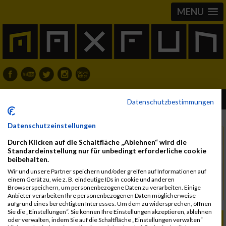
MENU
Spartan Estérel Saint Raphael 04.10.2025
Datenschutzbestimmungen
Datenschutzeinstellungen
Samstag, 4. Oktober 2025
Datum
Durch Klicken auf die Schaltfläche „Ablehnen“ wird die
Standardeinstellung nur für unbedingt erforderliche cookie
Frankreich
Land
beibehalten.
Wir und unsere Partner speichern und/oder greifen auf Informationen auf
Dirt / Action Run
einem Gerät zu, wie z. B. eindeutige IDs in cookie und anderen
Browserspeichern, um personenbezogene Daten zu verarbeiten. Einige
race.spartan.com
URL
Anbieter verarbeiten Ihre personenbezogenen Daten möglicherweise
aufgrund eines berechtigten Interesses. Um dem zu widersprechen, öffnen
Sie die „Einstellungen“. Sie können Ihre Einstellungen akzeptieren, ablehnen
PASSENDE VERANSTALTUNGEN
oder verwalten, indem Sie auf die Schaltfläche „Einstellungen verwalten“