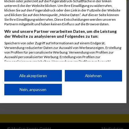
klicken oder jederzeit auf die Fingerabdruck-Schaltfläche in der linken
unteren Ecke der Website klicken. Um Ihre Einwilligung zu widerrufen,
3. Oktober 2026
klicken Sie auf den Fingerabdruck oder den Link in der Fußzeile der Website
Spartan Estérel Saint Raphael
und klicken Sie auf den Menüpunkt „Meine Daten“. Auf dieser Seite können
Sie Ihre Einwilligung widerrufen. Diese Entscheidungen werden unseren
5. Oktober 2024
Partnern mitgeteilt und haben keinen Einfluss auf die Browserdaten.
Spartan Estérel Saint Raphaël
Wir und unsere Partner verarbeiten Daten, um die Leistung
der Website zu analysieren und Folgendes zu tun:
Speichern von oder Zugriff auf Informationen auf einem Endgerät.
Verwendung reduzierter Daten zur Auswahl von Werbeanzeigen. Erstellung
von Profilen für personalisierte Werbung. Verwendung von Profilen zur
Auswahl personalisierter Werbung. Erstellung von Profilen zur
Personalisierung von Inhalten. Verwendung von Profilen zur Auswahl
personalisierter Inhalte. Messung der Werbeleistung. Messung der
Performance von Inhalten. Analyse von Zielgruppen durch Statistiken oder
Kombinationen von Daten aus verschiedenen Quellen. Entwicklung und
Alle akzeptieren
Ablehnen
Verbesserung der Angebote. Verwendung reduzierter Daten zur Auswahl
von Inhalten.
Daten können außerhalb der Europäischen Union weitergegeben und in die
Nein, anpassen
USA gesendet werden.
Ihre Einwilligung und die cookie Richtlinie gelten ausschließlich für diese
Website/App.
Partnerliste anzeigen (1 IAB-Anbieter)
Wir nutzen Ihre Daten für folgende Zwecke:
© MaxFun Sports GmbH
Mediadaten