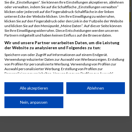
olandrunning.se
URL
Sie die „Einstellungen“. Sie können Ihre Einstellungen akzeptieren, ablehnen
oder verwalten, indem Sie auf die Schaltfläche „Einstellungen verwalten“
klicken oder jederzeit auf die Fingerabdruck-Schaltfläche in der linken
unteren Ecke der Website klicken. Um Ihre Einwilligung zu widerrufen,
PASSENDE VERANSTALTUNGEN
klicken Sie auf den Fingerabdruck oder den Link in der Fußzeile der Website
und klicken Sie auf den Menüpunkt „Meine Daten“. Auf dieser Seite können
8. August 2026
Sie Ihre Einwilligung widerrufen. Diese Entscheidungen werden unseren
Ölands Marathon
Partnern mitgeteilt und haben keinen Einfluss auf die Browserdaten.
Wir und unsere Partner verarbeiten Daten, um die Leistung
10. August 2024
der Website zu analysieren und Folgendes zu tun:
Ölands Marathon
Speichern von oder Zugriff auf Informationen auf einem Endgerät.
Verwendung reduzierter Daten zur Auswahl von Werbeanzeigen. Erstellung
von Profilen für personalisierte Werbung. Verwendung von Profilen zur
Auswahl personalisierter Werbung. Erstellung von Profilen zur
Personalisierung von Inhalten. Verwendung von Profilen zur Auswahl
personalisierter Inhalte. Messung der Werbeleistung. Messung der
Performance von Inhalten. Analyse von Zielgruppen durch Statistiken oder
Kombinationen von Daten aus verschiedenen Quellen. Entwicklung und
Alle akzeptieren
Ablehnen
Verbesserung der Angebote. Verwendung reduzierter Daten zur Auswahl
von Inhalten.
Daten können außerhalb der Europäischen Union weitergegeben und in die
Nein, anpassen
USA gesendet werden.
Ihre Einwilligung und die cookie Richtlinie gelten ausschließlich für diese
Website/App.
Partnerliste anzeigen (1 IAB-Anbieter)