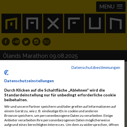
MENU
Ölands Marathon 09.08.2025
Datenschutzbestimmungen
Samstag, 9. August 2025
Datum
Datenschutzeinstellungen
Löttorp
Region
Durch Klicken auf die Schaltfläche „Ablehnen“ wird die
Standardeinstellung nur für unbedingt erforderliche cookie
Schweden
Land
beibehalten.
Wir und unsere Partner speichern und/oder greifen auf Informationen auf
Marathon, Lauf
einem Gerät zu, wie z. B. eindeutige IDs in cookie und anderen
Browserspeichern, um personenbezogene Daten zu verarbeiten. Einige
friidrott@hogbyif.se
Kontakt
Anbieter verarbeiten Ihre personenbezogenen Daten möglicherweise
aufgrund eines berechtigten Interesses. Um dem zu widersprechen, öffnen