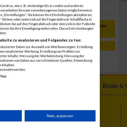
erät zu, wie z. B. eindeutige IDs in cookie und anderen
r verarbeiten Ihre personenbezogenen Daten möglicherweise
 „Einstellungen“. Sie können Ihre Einstellungen akzeptieren,
 klicken oder jederzeit auf die Fingerabdruck-Schaltfläche in
klicken Sie auf den Fingerabdruck oder den Link in der Fußzeile
In meinen Kalender
können Sie Ihre Einwilligung widerrufen. Diese Entscheidungen
übernehmen
aten.
ebsite zu analysieren und Folgendes zu tun:
eduzierter Daten zur Auswahl von Werbeanzeigen. Erstellung
ersonalisierter Werbung. Erstellung von Profilen zur
ierter Inhalte. Messung der Werbeleistung. Messung der
inationen von Daten aus verschiedenen Quellen. Entwicklung
celona
 Inhalten.
gesendet werden.
/App.
ebnisse
Kalender
Bilder & 
Themen
rät
Nein, anpassen
Vienna City Marathon