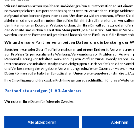
Wir und unsere Partner speichern und/oder greifen auf Informationen auf einem G
www.ironman.com
URL
Browserspeichern, um personenbezogene Daten zu verarbeiten. Einige Anbiete
aufgrund eines berechtigten Interesses. Um dem zu widersprechen, öffnen Sie die
ablehnen oder verwalten, indem Sie auf die Schaltfläche „Einstellungen verwalten“
der linken unteren Ecke der Website klicken. Um Ihre Einwilligung zu widerrufen, 
Event auf Facebook teilen
der Website und klicken Sie auf den Menüpunkt „Meine Daten“. Auf dieser Seite 
werden unseren Partnern mitgeteilt und haben keinen Einfluss auf die Browserd
Wir und unsere Partner verarbeiten Daten, um die Leistung der W
PASSENDE VERANSTALTUNGEN
Speichern von oder Zugriff auf Informationen auf einem Endgerät. Verwendung r
von Profilen für personalisierte Werbung. Verwendung von Profilen zur Auswahl p
Personalisierung von Inhalten. Verwendung von Profilen zur Auswahl personalis
4. Oktober 2026
6. Oktober 2024
Performance von Inhalten. Analyse von Zielgruppen durch Statistiken oder Komb
IRONMAN Calella-Barcelona
IRONMAN Calella-Bar
und Verbesserung der Angebote. Verwendung reduzierter Daten zur Auswahl von
Daten können außerhalb der Europäischen Union weitergegeben und in die USA 
Ihre Einwilligung und die cookie Richtlinie gelten ausschließlich für diese Website
Laufsport
Anmeldung
Erg
Partnerliste anzeigen (1 IAB-Anbieter)
Wir nutzen Ihre Daten für folgende Zwecke:
IAB-Verarbeitungszwecke:
Speichern von oder Zugriff auf Informationen auf einem Endge
Alle akzeptieren
Ablehnen