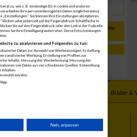
erät zu, wie z. B. eindeutige IDs in cookie und anderen
r verarbeiten Ihre personenbezogenen Daten möglicherweise
 „Einstellungen“. Sie können Ihre Einstellungen akzeptieren,
 klicken oder jederzeit auf die Fingerabdruck-Schaltfläche in
klicken Sie auf den Fingerabdruck oder den Link in der Fußzeile
In meinen Kalender
können Sie Ihre Einwilligung widerrufen. Diese Entscheidungen
übernehmen
aten.
ebsite zu analysieren und Folgendes zu tun:
eduzierter Daten zur Auswahl von Werbeanzeigen. Erstellung
ersonalisierter Werbung. Erstellung von Profilen zur
ierter Inhalte. Messung der Werbeleistung. Messung der
inationen von Daten aus verschiedenen Quellen. Entwicklung
lman
 Inhalten.
gesendet werden.
/App.
ebnisse
Kalender
Bilder & 
Themen
rät
Nein, anpassen
Vienna City Marathon