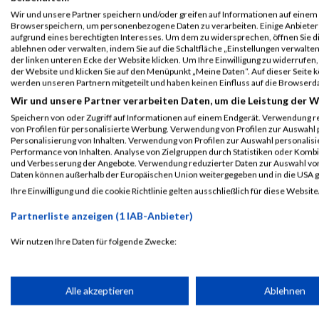
Wir und unsere Partner speichern und/oder greifen auf Informationen auf einem G
www.ironman.com
URL
Browserspeichern, um personenbezogene Daten zu verarbeiten. Einige Anbiete
aufgrund eines berechtigten Interesses. Um dem zu widersprechen, öffnen Sie die
ablehnen oder verwalten, indem Sie auf die Schaltfläche „Einstellungen verwalten“
der linken unteren Ecke der Website klicken. Um Ihre Einwilligung zu widerrufen, 
Event auf Facebook teilen
der Website und klicken Sie auf den Menüpunkt „Meine Daten“. Auf dieser Seite 
werden unseren Partnern mitgeteilt und haben keinen Einfluss auf die Browserd
Wir und unsere Partner verarbeiten Daten, um die Leistung der W
PASSENDE VERANSTALTUNGEN
Speichern von oder Zugriff auf Informationen auf einem Endgerät. Verwendung r
von Profilen für personalisierte Werbung. Verwendung von Profilen zur Auswahl p
Personalisierung von Inhalten. Verwendung von Profilen zur Auswahl personalis
12. Juli 2026
14. Juli 2024
Performance von Inhalten. Analyse von Zielgruppen durch Statistiken oder Komb
IRONMAN 70.3 Musselman
IRONMAN 70.3 Musse
und Verbesserung der Angebote. Verwendung reduzierter Daten zur Auswahl von
Daten können außerhalb der Europäischen Union weitergegeben und in die USA 
Ihre Einwilligung und die cookie Richtlinie gelten ausschließlich für diese Website
Laufsport
Anmeldung
Erg
Partnerliste anzeigen (1 IAB-Anbieter)
Wir nutzen Ihre Daten für folgende Zwecke:
IAB-Verarbeitungszwecke:
Speichern von oder Zugriff auf Informationen auf einem Endge
Alle akzeptieren
Ablehnen