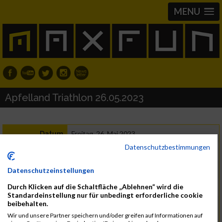
MENU
Apfelland Triathlon 26.05.2023
Freitag, 26. Mai 2023
Datum
Datenschutzbestimmungen
8223 Stubenberg am See
Region
Österreich
Land
Datenschutzeinstellungen
Durch Klicken auf die Schaltfläche „Ablehnen“ wird die
Triathlon
Standardeinstellung nur für unbedingt erforderliche cookie
beibehalten.
Omni Biotic Powerteam Sportverein
Kontakt
info@apfel-tri.com
Wir und unsere Partner speichern und/oder greifen auf Informationen auf