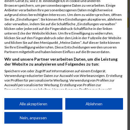
einem Gerät zu, wie z. B. eindeutige IDs in cookie und anderen
Browserspeichern, um personenbezogene Daten zu verarbeiten. Einige
apfel-tri.com
URL
Anbieter verarbeiten Ihre personenbezogenen Daten möglicherweise
aufgrund eines berechtigten Interesses. Um dem zu widersprechen, öffnen
Sie die „Einstellungen“. Sie können Ihre Einstellungen akzeptieren, ablehnen
PASSENDE VERANSTALTUNGEN
oder verwalten, indem Sie auf die Schaltfläche „Einstellungen verwalten“
klicken oder jederzeit auf die Fingerabdruck-Schaltfläche in der linken
unteren Ecke der Website klicken. Um Ihre Einwilligung zu widerrufen,
15. Mai 2026
klicken Sie auf den Fingerabdruck oder den Link in der Fußzeile der Website
Apfelland Triathlon
und klicken Sie auf den Menüpunkt „Meine Daten“. Auf dieser Seite können
Sie Ihre Einwilligung widerrufen. Diese Entscheidungen werden unseren
16. Mai 2025
Partnern mitgeteilt und haben keinen Einfluss auf die Browserdaten.
Apfelland Triathlon
Wir und unsere Partner verarbeiten Daten, um die Leistung
17. Mai 2024
der Website zu analysieren und Folgendes zu tun:
Apfelland Triathlon
Speichern von oder Zugriff auf Informationen auf einem Endgerät.
Verwendung reduzierter Daten zur Auswahl von Werbeanzeigen. Erstellung
10. Juni 2022
von Profilen für personalisierte Werbung. Verwendung von Profilen zur
Apfelland Triathlon
Auswahl personalisierter Werbung. Erstellung von Profilen zur
Personalisierung von Inhalten. Verwendung von Profilen zur Auswahl
personalisierter Inhalte. Messung der Werbeleistung. Messung der
Performance von Inhalten. Analyse von Zielgruppen durch Statistiken oder
Kombinationen von Daten aus verschiedenen Quellen. Entwicklung und
Alle akzeptieren
Ablehnen
Verbesserung der Angebote. Verwendung reduzierter Daten zur Auswahl
von Inhalten.
Daten können außerhalb der Europäischen Union weitergegeben und in die
Nein, anpassen
USA gesendet werden.
Ihre Einwilligung und die cookie Richtlinie gelten ausschließlich für diese