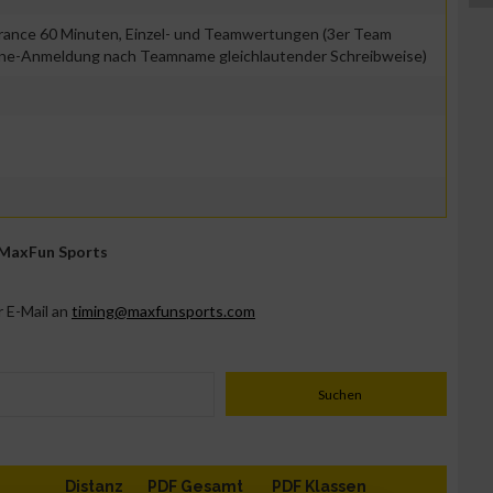
ance 60 Minuten, Einzel- und Teamwertungen (3er Team
line-Anmeldung nach Teamname gleichlautender Schreibweise)
 MaxFun Sports
r E-Mail an
timing@maxfunsports.com
Distanz
PDF Gesamt
PDF Klassen