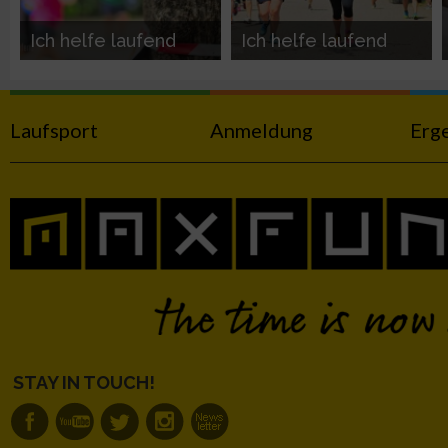
Messung der Werbeleistung
Ich helfe laufend
Ich helfe laufend
Messung der Performance von Inhalten
Laufsport
Anmeldung
Erg
Analyse von Zielgruppen durch Statistiken oder Kombinatione
verschiedenen Quellen
Entwicklung und Verbesserung der Angebote
Verwendung reduzierter Daten zur Auswahl von Inhalten
IAB-Besonderheiten:
Verwendung genauer Standortdaten
STAY IN TOUCH!
Geräte anhand von aktiv angeforderten Informationen identifi