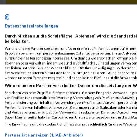
Hobby 30Min.:
Einzelwertungen
Team-Wertungen
Datenschutzeinstellungen
MW 1919 - 2012 / Brutto / Start: 10:00:00
Durch Klicken auf die Schaltfläche „Ablehnen“ wird die Standardei
Endurance 60Min.:
beibehalten.
Einzelwertungen
Wir und unsere Partner speichern und/oder greifen auf Informationen auf einem G
Team-Wertungen
Browserspeichern, um personenbezogene Daten zu verarbeiten. Einige Anbiete
MW 1919 - 2012 / Brutto / Start: 11:00:00
aufgrund eines berechtigten Interesses. Um dem zu widersprechen, öffnen Sie die
ablehnen oder verwalten, indem Sie auf die Schaltfläche „Einstellungen verwalten“
der linken unteren Ecke der Website klicken. Um Ihre Einwilligung zu widerrufen, 
der Website und klicken Sie auf den Menüpunkt „Meine Daten“. Auf dieser Seite 
Kontaktformular / Fragen
werden unseren Partnern mitgeteilt und haben keinen Einfluss auf die Browserd
zur Zeitmessung
Wir und unsere Partner verarbeiten Daten, um die Leistung der W
Speichern von oder Zugriff auf Informationen auf einem Endgerät. Verwendung r
Event auf Facebook teilen
von Profilen für personalisierte Werbung. Verwendung von Profilen zur Auswahl p
Personalisierung von Inhalten. Verwendung von Profilen zur Auswahl personalis
Performance von Inhalten. Analyse von Zielgruppen durch Statistiken oder Komb
und Verbesserung der Angebote. Verwendung reduzierter Daten zur Auswahl von
Daten können außerhalb der Europäischen Union weitergegeben und in die USA 
ERGEBNISSE
Ihre Einwilligung und die cookie Richtlinie gelten ausschließlich für diese Website
19. Mai 2019
29. Mai 2016
Partnerliste anzeigen (1 IAB-Anbieter)