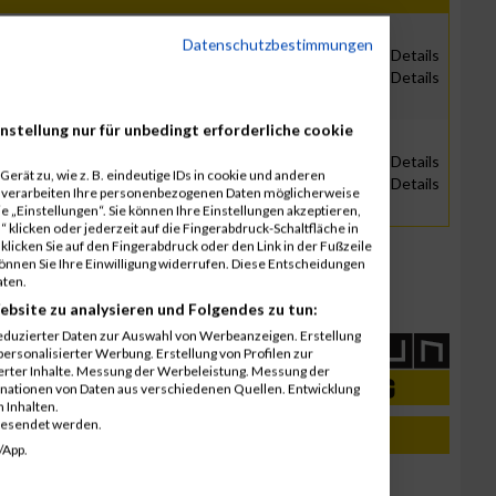
Datenschutzbestimmungen
-
ALLE
|
M
|
W
ALLE
|
M
|
W
Details
Details
nstellung nur für unbedingt erforderliche cookie
-
ALLE
|
M
|
W
ALLE
|
M
|
W
Details
erät zu, wie z. B. eindeutige IDs in cookie und anderen
Details
r verarbeiten Ihre personenbezogenen Daten möglicherweise
 „Einstellungen“. Sie können Ihre Einstellungen akzeptieren,
 klicken oder jederzeit auf die Fingerabdruck-Schaltfläche in
klicken Sie auf den Fingerabdruck oder den Link in der Fußzeile
können Sie Ihre Einwilligung widerrufen. Diese Entscheidungen
aten.
ebsite zu analysieren und Folgendes zu tun:
eduzierter Daten zur Auswahl von Werbeanzeigen. Erstellung
ersonalisierter Werbung. Erstellung von Profilen zur
ierter Inhalte. Messung der Werbeleistung. Messung der
inationen von Daten aus verschiedenen Quellen. Entwicklung
 Inhalten.
gesendet werden.
/App.
17. Mai 2015