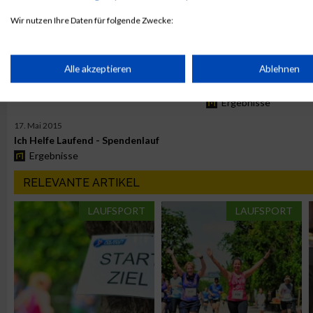
Ich helfe Laufend Spendenlauf
Ich Helfe Laufend - Sp
Ergebnisse
Ergebnisse
Wir nutzen Ihre Daten für folgende Zwecke:
IAB-Verarbeitungszwecke:
PASSENDE VERANSTALTUNGEN
Speichern von oder Zugriff auf Informationen auf einem Endge
Alle akzeptieren
Ablehnen
9. Juni 2024
19. Mai 2019
Ich helfe laufend Spendenlauf
Ich helfe Laufend Spen
Ergebnisse
Verwendung reduzierter Daten zur Auswahl von Werbeanzeige
17. Mai 2015
Ich Helfe Laufend - Spendenlauf
Erstellung von Profilen für personalisierte Werbung
Ergebnisse
RELEVANTE ARTIKEL
Verwendung von Profilen zur Auswahl personalisierter Werbun
LAUFSPORT
LAUFSPORT
Erstellung von Profilen zur Personalisierung von Inhalten
Verwendung von Profilen zur Auswahl personalisierter Inhalte