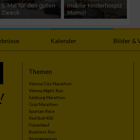
5. Mal für den guten
mobile Kinderhospiz
Zweck
Momo!
ebnisse
Kalender
Bilder & 
n von Daten aus
Themen
Vienna City Marathon
Vienna Night Run
Salzburg Marathon
Graz Marathon
Spartan Race
Red Bull 400
Frauenlauf
zieren
Business Run
Strongmanrun