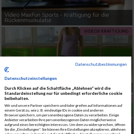
Video MaxFun Sports - Kräftigung für die
Rückenmuskulatur
VIDEOS KRÄFTIGUNG
Datenschutzbestimmungen
Datenschutzeinstellungen
Video MaxFun Sports - Koordinationsübung
Durch Klicken auf die Schaltfläche „Ablehnen“ wird die
Standardeinstellung nur für unbedingt erforderliche cookie
beibehalten.
VIDEOS KRÄFTIGUNG
Wir und unsere Partner speichern und/oder greifen auf Informationen auf
einem Gerät zu, wie z. B. eindeutige IDs in cookie und anderen
Browserspeichern, um personenbezogene Daten zu verarbeiten. Einige
Anbieter verarbeiten Ihre personenbezogenen Daten möglicherweise
aufgrund eines berechtigten Interesses. Um dem zu widersprechen, öffnen
Sie die „Einstellungen“. Sie können Ihre Einstellungen akzeptieren, ablehnen