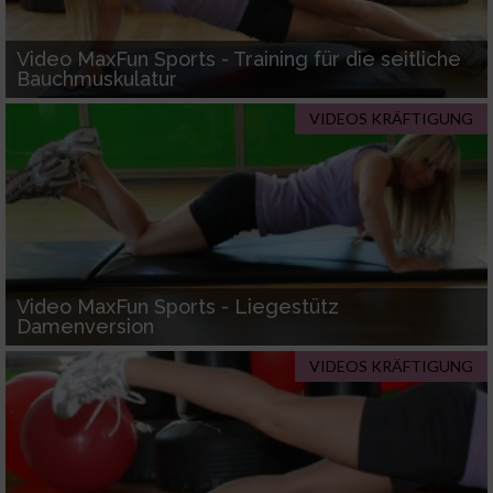
IAB-Verarbeitungszwecke:
Video MaxFun Sports - Training für die seitliche
Speichern von oder Zugriff auf Informationen
Bauchmuskulatur
auf einem Endgerät
VIDEOS KRÄFTIGUNG
Verwendung reduzierter Daten zur Auswahl
von Werbeanzeigen
Erstellung von Profilen für personalisierte
Werbung
Verwendung von Profilen zur Auswahl
personalisierter Werbung
Video MaxFun Sports - Liegestütz
Damenversion
Erstellung von Profilen zur Personalisierung
von Inhalten
VIDEOS KRÄFTIGUNG
Verwendung von Profilen zur Auswahl
personalisierter Inhalte
Messung der Werbeleistung