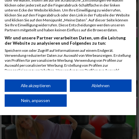
oder verwalten, indem Sie auf die Schaltfläche „Einstellungen verwalten“
klicken oder jederzeit auf die Fingerabdruck-Schaltfläche in der linken
unteren Ecke der Website klicken. Um Ihre Einwilligung zu widerrufen,
klicken Sie auf den Fingerabdruck oder den Link in der Fußzeile der Website
Aus der Kräftigungs-Video-Serie von MaxFun
und klicken Sie auf den Menüpunkt „Meine Daten“. Auf dieser Seite können
Sports: Crunch
Sie Ihre Einwilligung widerrufen. Diese Entscheidungen werden unseren
Partnern mitgeteilt und haben keinen Einfluss auf die Browserdaten.
VIDEOS KRÄFTIGUNG
Wir und unsere Partner verarbeiten Daten, um die Leistung
der Website zu analysieren und Folgendes zu tun:
Speichern von oder Zugriff auf Informationen auf einem Endgerät.
Verwendung reduzierter Daten zur Auswahl von Werbeanzeigen. Erstellung
von Profilen für personalisierte Werbung. Verwendung von Profilen zur
Auswahl personalisierter Werbung. Erstellung von Profilen zur
Personalisierung von Inhalten. Verwendung von Profilen zur Auswahl
personalisierter Inhalte. Messung der Werbeleistung. Messung der
Performance von Inhalten. Analyse von Zielgruppen durch Statistiken oder
Video MaxFun Sports - Training für die
Kombinationen von Daten aus verschiedenen Quellen. Entwicklung und
Alle akzeptieren
Ablehnen
Verbesserung der Angebote. Verwendung reduzierter Daten zur Auswahl
Gesäßmuskulatur
von Inhalten.
Daten können außerhalb der Europäischen Union weitergegeben und in die
Nein, anpassen
VIDEOS KRÄFTIGUNG
USA gesendet werden.
Ihre Einwilligung und die cookie Richtlinie gelten ausschließlich für diese
Website/App.
Partnerliste anzeigen (1 IAB-Anbieter)
Wir nutzen Ihre Daten für folgende Zwecke: