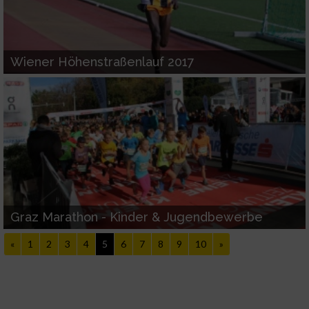
oder Kombinationen von Daten aus
verschiedenen Quellen
Entwicklung und Verbesserung der Angebote
Wiener Höhenstraßenlauf 2017
Verwendung reduzierter Daten zur Auswahl
von Inhalten
IAB-Besonderheiten:
Verwendung genauer Standortdaten
Geräte anhand von aktiv angeforderten
Informationen identifizieren
Graz Marathon - Kinder & Jugendbewerbe
Nicht-IAB-Verarbeitungszwecke:
«
1
2
3
4
5
6
7
8
9
10
»
Notwendig
Performance