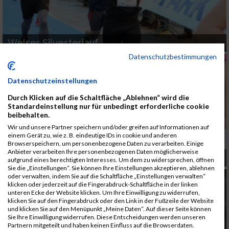
Welser Silvesterlauf
Datenschutzbestimmungen
Datenschutzeinstellungen
Durch Klicken auf die Schaltfläche „Ablehnen“ wird die
Standardeinstellung nur für unbedingt erforderliche cookie
beibehalten.
Wir und unsere Partner speichern und/oder greifen auf Informationen auf
einem Gerät zu, wie z. B. eindeutige IDs in cookie und anderen
Browserspeichern, um personenbezogene Daten zu verarbeiten. Einige
Anbieter verarbeiten Ihre personenbezogenen Daten möglicherweise
Movemberlauf
aufgrund eines berechtigten Interesses. Um dem zu widersprechen, öffnen
Sie die „Einstellungen“. Sie können Ihre Einstellungen akzeptieren, ablehnen
oder verwalten, indem Sie auf die Schaltfläche „Einstellungen verwalten“
klicken oder jederzeit auf die Fingerabdruck-Schaltfläche in der linken
unteren Ecke der Website klicken. Um Ihre Einwilligung zu widerrufen,
klicken Sie auf den Fingerabdruck oder den Link in der Fußzeile der Website
und klicken Sie auf den Menüpunkt „Meine Daten“. Auf dieser Seite können
Sie Ihre Einwilligung widerrufen. Diese Entscheidungen werden unseren
Partnern mitgeteilt und haben keinen Einfluss auf die Browserdaten.