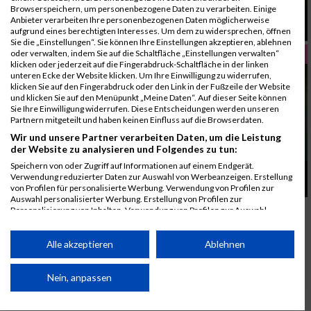
Browserspeichern, um personenbezogene Daten zu verarbeiten. Einige
Winterfit in 20 Minuten Walking und Kraft fuer
Anbieter verarbeiten Ihre personenbezogenen Daten möglicherweise
jeden Tag
aufgrund eines berechtigten Interesses. Um dem zu widersprechen, öffnen
Sie die „Einstellungen“. Sie können Ihre Einstellungen akzeptieren, ablehnen
FRAUEN FITNESS
oder verwalten, indem Sie auf die Schaltfläche „Einstellungen verwalten“
klicken oder jederzeit auf die Fingerabdruck-Schaltfläche in der linken
unteren Ecke der Website klicken. Um Ihre Einwilligung zu widerrufen,
klicken Sie auf den Fingerabdruck oder den Link in der Fußzeile der Website
und klicken Sie auf den Menüpunkt „Meine Daten“. Auf dieser Seite können
Sie Ihre Einwilligung widerrufen. Diese Entscheidungen werden unseren
Partnern mitgeteilt und haben keinen Einfluss auf die Browserdaten.
Wir und unsere Partner verarbeiten Daten, um die Leistung
der Website zu analysieren und Folgendes zu tun:
Speichern von oder Zugriff auf Informationen auf einem Endgerät.
40plus stark und fit Frauen prägen die Fitness
Verwendung reduzierter Daten zur Auswahl von Werbeanzeigen. Erstellung
neu
von Profilen für personalisierte Werbung. Verwendung von Profilen zur
Auswahl personalisierter Werbung. Erstellung von Profilen zur
Personalisierung von Inhalten. Verwendung von Profilen zur Auswahl
personalisierter Inhalte. Messung der Werbeleistung. Messung der
Performance von Inhalten. Analyse von Zielgruppen durch Statistiken oder
Kombinationen von Daten aus verschiedenen Quellen. Entwicklung und
Alle akzeptieren
Ablehnen
Verbesserung der Angebote. Verwendung reduzierter Daten zur Auswahl
von Inhalten.
Daten können außerhalb der Europäischen Union weitergegeben und in die
Nein, anpassen
USA gesendet werden.
Ihre Einwilligung und die cookie Richtlinie gelten ausschließlich für diese