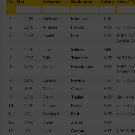
Pos
Stnr
Vorname
Nachname
Nation
Club / 
1.
1289
Oleksandr
Kramarov
UKR
2.
1276
Andreas
Potocar
AUT
runninGra
3.
1244
Daniel
Kern
AUT
RUNNING
LANNACH
4.
1240
Janis
Schicks
GER
5.
1335
Felix
Trummler
AUT
Su Tri Styr
6.
1243
Karin
Rosenberger
AUT
RUNNING
LANNACH
7.
1076
Davide
Roveda
ITA
runninGra
8.
839
Martin
Oswald
AUT
9.
1292
Franz
Thaller
AUT
Sig-Harrei
10.
1220
Hannes
Müller
AUT
runninGra
11.
651
Bernhard
Rabl
AUT
runninGra
12.
1046
David
Zotter
AUT
13.
501
Luka
Gavran
AUT
HRC Wolf