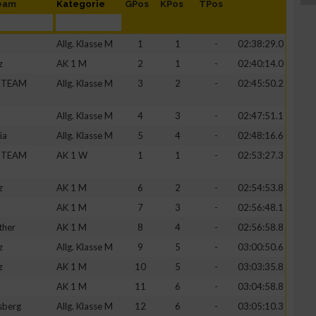
Team
Kategorie
GPos
KPos
TPos
Allg. Klasse M
1
1
-
02:38:29.0
z
AK 1 M
2
1
-
02:40:14.0
 TEAM
Allg. Klasse M
3
2
-
02:45:50.2
Allg. Klasse M
4
3
-
02:47:51.1
ia
Allg. Klasse M
5
4
-
02:48:16.6
 TEAM
AK 1 W
1
1
-
02:53:27.3
z
AK 1 M
6
2
-
02:54:53.8
AK 1 M
7
3
-
02:56:48.1
ther
AK 1 M
8
4
-
02:56:58.8
z
Allg. Klasse M
9
5
-
03:00:50.6
z
AK 1 M
10
5
-
03:03:35.8
AK 1 M
11
6
-
03:04:58.8
sberg
Allg. Klasse M
12
6
-
03:05:10.3