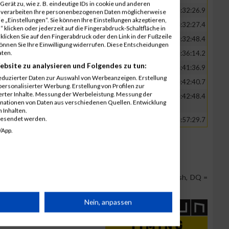
erät zu, wie z. B. eindeutige IDs in cookie und anderen
Allg. Klasse W
9
7
-
04:32:26.9
r verarbeiten Ihre personenbezogenen Daten möglicherweise
 „Einstellungen“. Sie können Ihre Einstellungen akzeptieren,
re
Allg. Klasse M
35
21
-
04:32:27.4
 klicken oder jederzeit auf die Fingerabdruck-Schaltfläche in
klicken Sie auf den Fingerabdruck oder den Link in der Fußzeile
Eagles
AK 3 M
36
1
-
04:32:48.4
können Sie Ihre Einwilligung widerrufen. Diese Entscheidungen
aten.
Allg. Klasse W
10
8
-
04:36:14.2
ebsite zu analysieren und Folgendes zu tun:
AK 1 M
37
11
-
04:41:36.9
eduzierter Daten zur Auswahl von Werbeanzeigen. Erstellung
z
Allg. Klasse M
38
22
-
04:42:40.7
ersonalisierter Werbung. Erstellung von Profilen zur
ierter Inhalte. Messung der Werbeleistung. Messung der
Bastards
Allg. Klasse M
39
23
-
04:42:48.4
inationen von Daten aus verschiedenen Quellen. Entwicklung
kampf
 Inhalten.
gesendet werden.
Allg. Klasse M
40
24
-
04:57:29.7
/App.
Team Position, DNS = Did not start, DNF = Did not finish, DQ =
rät
Nein, anpassen