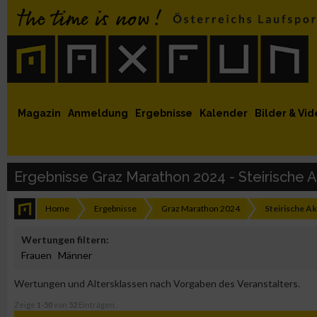
 auf Facebook
MaxFun auf Youtube
MaxFun auf Twitter
MaxFun auf Instagram
MaxFun Newsletter abonnieren
Magazin
Anmeldung
Ergebnisse
Kalender
Bilder & Vid
Ergebnisse Graz Marathon 2024 - Steirische
Home
Ergebnisse
Graz Marathon 2024
Steirische A
Wertungen filtern:
Frauen
Männer
Wertungen und Altersklassen nach Vorgaben des Veranstalters.
Zeige
1-50
von
52
Einträgen.