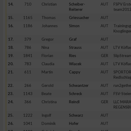
14.
710
Christian
Scheiber-
AUT
FSPV Erst
Reiterer
team2012
15.
1165
Thomas
Griessacher
AUT
16.
1186
Johannes
Simon
AUT
Trainings
Knoglinge
17.
379
Gregor
Graf
AUT
18.
786
Nina
Strauss
AUT
LTV Köfla
19.
1841
Florian
Ries
GER
SlipStrea
20.
783
Claudia
Wiacek
AUT
LTV Köfla
21.
611
Martin
Cappy
AUT
SPORTOR
Redlschla
22.
266
Gerold
Schwantzer
AUT
run2gethe
23.
1143
Beate
Schreck
AUT
FSV-Steie
24.
366
Christina
Reindl
GER
LLC MAR
REGENSBU
25.
1222
Ingolf
Schwarz
AUT
26.
1041
Dominik
Hofer
AUT