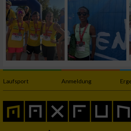
Funktional
Werbung
Laufsport
Anmeldung
Erg