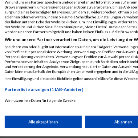
Wir und unsere Partner speichern und/oder greifen auf Informationen auf einem G
43.
1849
Gerda
Anzböck
AUT
Browserspeichern, um personenbezogene Daten zu verarbeiten. Einige Anbiete
aufgrund eines berechtigten Interesses. Um dem zu widersprechen, öffnen Sie die
44.
817
Albrecht
Matl
AUT
Musgehtie
ablehnen oder verwalten, indem Sie auf die Schaltfläche „Einstellungen verwalten“
der linken unteren Ecke der Website klicken. Um Ihre Einwilligung zu widerrufen, 
45.
1100
Stefan
Egg
AUT
Tyrolean 
der Website und klicken Sie auf den Menüpunkt „Meine Daten“. Auf dieser Seite 
werden unseren Partnern mitgeteilt und haben keinen Einfluss auf die Browserd
46.
988
Sybil
Moser
FRA
Wir und unsere Partner verarbeiten Daten, um die Leistung der W
47.
1116
Fabian
Zeindl
AUT
Speichern von oder Zugriff auf Informationen auf einem Endgerät. Verwendung r
48.
1053
Steve
Adler
AUT
runninGra
von Profilen für personalisierte Werbung. Verwendung von Profilen zur Auswahl p
Personalisierung von Inhalten. Verwendung von Profilen zur Auswahl personalis
49.
1306
Lukas Martin
Kreuzer
AUT
Benching 
Performance von Inhalten. Analyse von Zielgruppen durch Statistiken oder Komb
Kraftdrei
und Verbesserung der Angebote. Verwendung reduzierter Daten zur Auswahl von
Daten können außerhalb der Europäischen Union weitergegeben und in die USA 
50.
800
Paul
Scheiblhofer
AUT
Ihre Einwilligung und die cookie Richtlinie gelten ausschließlich für diese Website
«
1
2
»
Partnerliste anzeigen (1 IAB-Anbieter)
Legende:
Wir nutzen Ihre Daten für folgende Zwecke:
GPos = Geschlechter Position, KPos = Kategorie Position, TPos = 
IAB-Verarbeitungszwecke:
Disqualifiziert
Speichern von oder Zugriff auf Informationen auf einem Endge
Alle akzeptieren
Ablehnen
Ergebnisse auf Facebook teilen