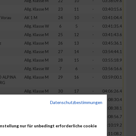
Allg. Klasse M
22
10
-
03:38:09.6
Allg. Klasse M
23
11
-
03:40:15.6
 Vorau
AK 1 M
24
10
-
03:41:04.4
Allg. Klasse W
6
5
-
03:41:35.4
Allg. Klasse M
25
12
-
03:41:43.6
z
Allg. Klasse M
26
13
-
03:45:36.1
Allg. Klasse M
27
14
-
03:54:44.1
Allg. Klasse M
28
15
-
03:55:18.9
Allg. Klasse W
7
6
-
03:56:16.6
Ö ALPINA
Allg. Klasse M
29
16
-
03:59:00.1
RG
Allg. Klasse M
30
17
-
04:06:26.4
ia
AK 1 W
8
2
-
04:08:30.4
Datenschutzbestimmungen
AK 2 M
31
4
-
04:08:38.1
Allg. Klasse M
32
18
-
04:08:56.7
Allg. Klasse M
33
19
-
04:10:19.2
nstellung nur für unbedingt erforderliche cookie
Allg. Klasse M
34
20
-
04:11:08.2