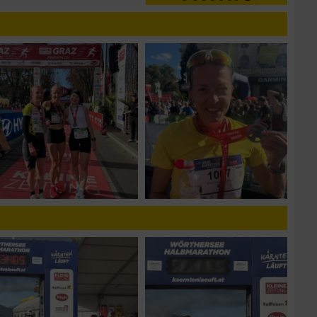
n
g
n von Daten aus