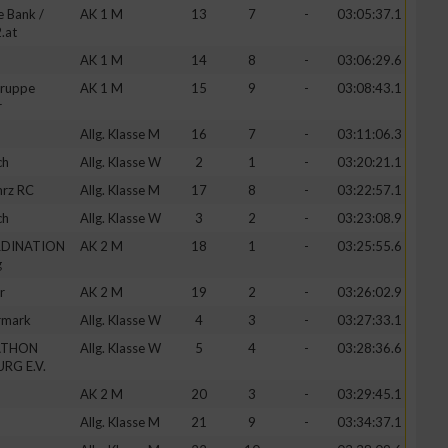
e Bank /
AK 1 M
13
7
-
03:05:37.1
.at
AK 1 M
14
8
-
03:06:29.6
gruppe
AK 1 M
15
9
-
03:08:43.1
r
Allg. Klasse M
16
7
-
03:11:06.3
ch
Allg. Klasse W
2
1
-
03:20:21.1
mrz RC
Allg. Klasse M
17
8
-
03:22:57.1
ch
Allg. Klasse W
3
2
-
03:23:08.9
DINATION
AK 2 M
18
1
-
03:25:55.6
g
r
AK 2 M
19
2
-
03:26:02.9
rmark
Allg. Klasse W
4
3
-
03:27:33.1
ATHON
Allg. Klasse W
5
4
-
03:28:36.6
RG E.V.
AK 2 M
20
3
-
03:29:45.1
Allg. Klasse M
21
9
-
03:34:37.1