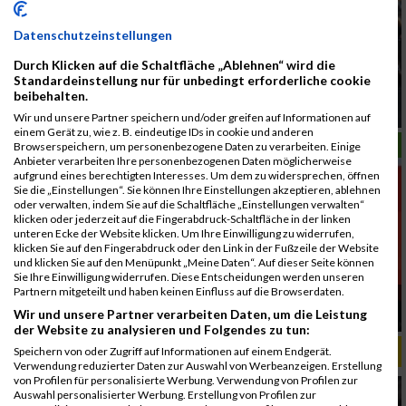
Datenschutzeinstellungen
Durch Klicken auf die Schaltfläche „Ablehnen“ wird die
Standardeinstellung nur für unbedingt erforderliche cookie
Jetzt anmelden Graz Marathon 2026 Nenngeld
beibehalten.
steigt bald
Wir und unsere Partner speichern und/oder greifen auf Informationen auf
einem Gerät zu, wie z. B. eindeutige IDs in cookie und anderen
LAUFSPORT
Browserspeichern, um personenbezogene Daten zu verarbeiten. Einige
Anbieter verarbeiten Ihre personenbezogenen Daten möglicherweise
aufgrund eines berechtigten Interesses. Um dem zu widersprechen, öffnen
Sie die „Einstellungen“. Sie können Ihre Einstellungen akzeptieren, ablehnen
oder verwalten, indem Sie auf die Schaltfläche „Einstellungen verwalten“
klicken oder jederzeit auf die Fingerabdruck-Schaltfläche in der linken
unteren Ecke der Website klicken. Um Ihre Einwilligung zu widerrufen,
klicken Sie auf den Fingerabdruck oder den Link in der Fußzeile der Website
und klicken Sie auf den Menüpunkt „Meine Daten“. Auf dieser Seite können
Sie Ihre Einwilligung widerrufen. Diese Entscheidungen werden unseren
Partnern mitgeteilt und haben keinen Einfluss auf die Browserdaten.
Area Sued Marathon verbindet Graz und
Woerthersee
Wir und unsere Partner verarbeiten Daten, um die Leistung
der Website zu analysieren und Folgendes zu tun:
ALBUM KÄRNTEN LÄUFT / 31.08.2025
Speichern von oder Zugriff auf Informationen auf einem Endgerät.
Verwendung reduzierter Daten zur Auswahl von Werbeanzeigen. Erstellung
von Profilen für personalisierte Werbung. Verwendung von Profilen zur
Auswahl personalisierter Werbung. Erstellung von Profilen zur