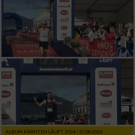
Verwendung von Profilen zur Auswahl
personalisierter Werbung
Erstellung von Profilen zur Personalisierung
von Inhalten
Verwendung von Profilen zur Auswahl
personalisierter Inhalte
Messung der Werbeleistung
Messung der Performance von Inhalten
Analyse von Zielgruppen durch Statistiken
oder Kombinationen von Daten aus
verschiedenen Quellen
Entwicklung und Verbesserung der Angebote
ALBUM KÄRNTEN LÄUFT 2024 / 25.08.2024