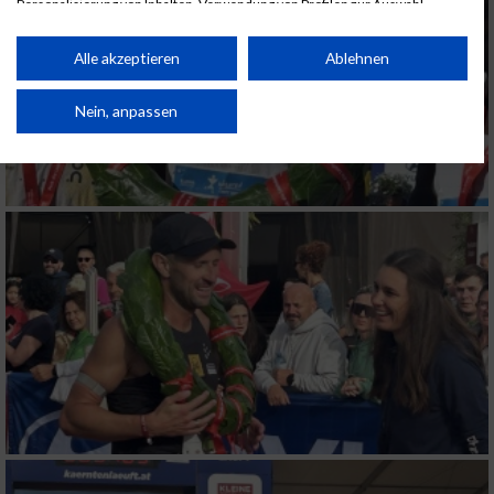
Personalisierung von Inhalten. Verwendung von Profilen zur Auswahl
personalisierter Inhalte. Messung der Werbeleistung. Messung der
Performance von Inhalten. Analyse von Zielgruppen durch Statistiken oder
Kombinationen von Daten aus verschiedenen Quellen. Entwicklung und
Alle akzeptieren
Ablehnen
Verbesserung der Angebote. Verwendung reduzierter Daten zur Auswahl
von Inhalten.
Daten können außerhalb der Europäischen Union weitergegeben und in die
Nein, anpassen
USA gesendet werden.
Ihre Einwilligung und die cookie Richtlinie gelten ausschließlich für diese
Website/App.
Partnerliste anzeigen (1 IAB-Anbieter)
Wir nutzen Ihre Daten für folgende Zwecke:
IAB-Verarbeitungszwecke:
Speichern von oder Zugriff auf Informationen
auf einem Endgerät
Verwendung reduzierter Daten zur Auswahl
von Werbeanzeigen
Erstellung von Profilen für personalisierte
Werbung