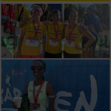
Verwendung reduzierter Daten zur Auswahl
von Inhalten
IAB-Besonderheiten:
Verwendung genauer Standortdaten
Geräte anhand von aktiv angeforderten
Informationen identifizieren
Nicht-IAB-Verarbeitungszwecke:
Notwendig
Performance
Funktional
Werbung