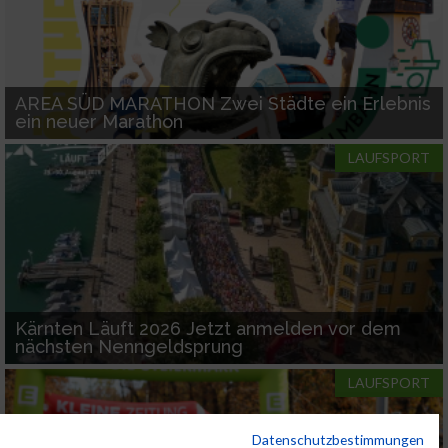
AREA SÜD MARATHON Zwei Städte ein Erlebnis
ein neuer Marathon
LAUFSPORT
Kärnten Läuft 2026 Jetzt anmelden vor dem
nächsten Nenngeldsprung
LAUFSPORT
Datenschutzbestimmungen