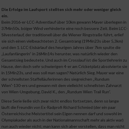
Die Erfolge im Laufsport stellten sich mehr oder weniger gleich
ein.
Beim 2016-er-LCC-Adventlauf über 10km gewann Mayer überlegen in
37Min50s, böiger Wind verhinderte eine noch bessere Zeit. Beim LCC-
Silvesterlauf, der traditionell über die Wiener Ringstraße führt, erlief
sie sich einen vielbeachteten 2. Gesamtrang (19Min23s über 5,3km)
und den 1. LCC-Eisbärlauf des heurigen Jahres über 7km spulte die
„Laufanfängerin“ in 26Min14s herunter, was natürlich wieder den
Gesamtsieg bedeutete. Und auch im Crosslauf ist die Sportlehrerin zu
Hause, den doch sehr schwierigen 4-er am Cricketplatz absolvierte sie
in 15Min23s, und was soll man sagen? Natürlich Sieg. Mayer war eine
der schnellsten Staffelläuferinnen des siegreichen „Rundum
Wien“-130-ers und gewann mit dem vielleicht schnellsten Zahnarzt
von Wien-Umgebung, David K., den „Rundum Wien Trail Run“.
Diese Serie ließe sich zwar nicht endlos fortsetzen, denn so lange
läuft die Freundin von Ex-Radprofi Richard Schmied (der ein paar
Österreichische Meistertitel sein Eigen nennen darf und sowohl im
Olympiakader als auch in der Nationalmannschaft mehr als aktiv war)
nun auch wieder nicht; man kann sich aber vorstellen, dass man nicht