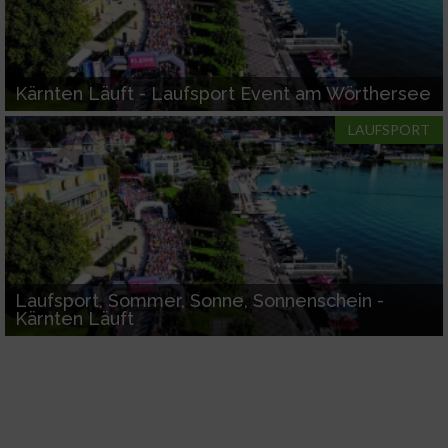
Funktional
Werbung
Kärnten Läuft - Laufsport Event am Wörthersee
LAUFSPORT
Laufsport, Sommer, Sonne, Sonnenschein -
Kärnten Läuft