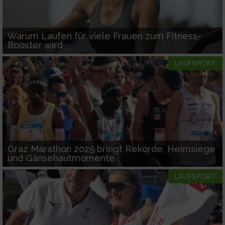
von Werbeanzeigen
Erstellung von Profilen für personalisierte
Warum Laufen für viele Frauen zum Fitness-
Werbung
Booster wird
Verwendung von Profilen zur Auswahl
LAUFSPORT
personalisierter Werbung
Erstellung von Profilen zur Personalisierung
von Inhalten
Verwendung von Profilen zur Auswahl
personalisierter Inhalte
Graz Marathon 2025 bringt Rekorde, Heimsiege
und Gänsehautmomente
Messung der Werbeleistung
LAUFSPORT
Messung der Performance von Inhalten
Analyse von Zielgruppen durch Statistiken
oder Kombinationen von Daten aus