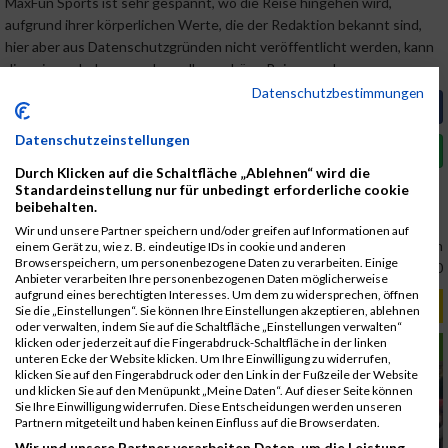
MaxFun Sports ist sehr gespannt, wo die Reise hingehen wird,
aufgrund ihrer körperlichen Werte, die der Redaktion bekannt sind,
hier aber aus Datenschutzgründen nicht veröffentlicht werden, kann
dies eine sehr lange und vor allem schöne Reise werden.
Datenschutzbestimmungen
Artikel auf Facebook teilen
Datenschutzeinstellungen
Artikel auf Whatsapp teilen
Durch Klicken auf die Schaltfläche „Ablehnen“ wird die
Standardeinstellung nur für unbedingt erforderliche cookie
beibehalten.
Link:
www.maxfunsports.com
Wir und unsere Partner speichern und/oder greifen auf Informationen auf
MaxFun Sports Redaktion
einem Gerät zu, wie z. B. eindeutige IDs in cookie und anderen
Browserspeichern, um personenbezogene Daten zu verarbeiten. Einige
16.03.2017, 12:00:00
Anbieter verarbeiten Ihre personenbezogenen Daten möglicherweise
aufgrund eines berechtigten Interesses. Um dem zu widersprechen, öffnen
RELEVANTE ARTIKEL
Sie die „Einstellungen“. Sie können Ihre Einstellungen akzeptieren, ablehnen
oder verwalten, indem Sie auf die Schaltfläche „Einstellungen verwalten“
klicken oder jederzeit auf die Fingerabdruck-Schaltfläche in der linken
LAUFSPORT
unteren Ecke der Website klicken. Um Ihre Einwilligung zu widerrufen,
klicken Sie auf den Fingerabdruck oder den Link in der Fußzeile der Website
und klicken Sie auf den Menüpunkt „Meine Daten“. Auf dieser Seite können
Sie Ihre Einwilligung widerrufen. Diese Entscheidungen werden unseren
Partnern mitgeteilt und haben keinen Einfluss auf die Browserdaten.
Wir und unsere Partner verarbeiten Daten, um die Leistung