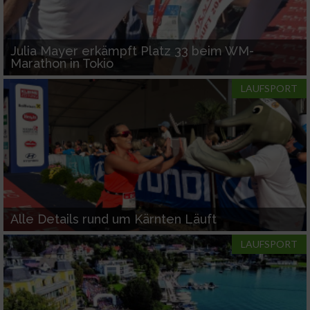
verschiedenen Quellen
Entwicklung und Verbesserung der Angebote
Julia Mayer erkämpft Platz 33 beim WM-
Marathon in Tokio
Verwendung reduzierter Daten zur Auswahl
von Inhalten
LAUFSPORT
IAB-Besonderheiten:
Verwendung genauer Standortdaten
Geräte anhand von aktiv angeforderten
Informationen identifizieren
Nicht-IAB-Verarbeitungszwecke:
Alle Details rund um Kärnten Läuft
Notwendig
LAUFSPORT
Performance