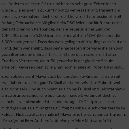
viel Anderes als erste Plätze und bereits sehr gute Zeiten lesen
würde. Die es aber in Zukunft noch zu verbessern gilt, trainiert die
ehemalige Fußballerin doch erst recht kurz recht professionell. Seit
Anfang Februar ist sie Mitglied beim DSG Wien und läuft dort unter
den Fittichen von Karl Sander, der sie heuer zu einer Zeit von
17Min30s über die 5.000m und zu einer glatten 10Min00s über die
3.000m bringen soll. Dass das wohl gelingen dürfte, liegt quasi auf der
Hand, denn wer angibt, dass seine härtesten Intervalleinheiten (von
gezählten sieben oder acht…) die mit den doch schon recht alten
Triathlon-Veteranen, die zufälligerweise in der gleichen Schule
arbeiten, gewesen sein sollen, hat noch einiges an Potential in sich…
Ebensolches sieht Mayer auch bei den Admira-Kindern, die sie seit
zwei Jahren trainiert, ganz Fußball-abstinent wird ihre Zukunft wohl
also nicht sein. Und auch, wenn es sich bei Fußball und Leichtathletik
um zwei unterschiedliche Sportarten handelt, verbindet doch so
manches, vor allem aber ist es heutzutage die Disziplin, die man
mitbringen muss, um langfristig Erfolg zu haben. Auch oder gerade im
Fußball. Nicht zuletzt deshalb ist Mayer eine hervorragende Trainerin,
die aufgrund ihrer Authentizität eine perfekte Motivatorin ist.