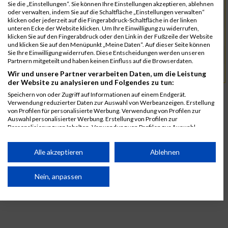
Sie die „Einstellungen“. Sie können Ihre Einstellungen akzeptieren, ablehnen
oder verwalten, indem Sie auf die Schaltfläche „Einstellungen verwalten“
div.
Distanz
klicken oder jederzeit auf die Fingerabdruck-Schaltfläche in der linken
unteren Ecke der Website klicken. Um Ihre Einwilligung zu widerrufen,
Trail Run
klicken Sie auf den Fingerabdruck oder den Link in der Fußzeile der Website
und klicken Sie auf den Menüpunkt „Meine Daten“. Auf dieser Seite können
Sie Ihre Einwilligung widerrufen. Diese Entscheidungen werden unseren
mayrhofen@ultraks.com
Kontakt
Partnern mitgeteilt und haben keinen Einfluss auf die Browserdaten.
mayrhofen.ultraks.com
URL
Wir und unsere Partner verarbeiten Daten, um die Leistung
der Website zu analysieren und Folgendes zu tun:
Speichern von oder Zugriff auf Informationen auf einem Endgerät.
Verwendung reduzierter Daten zur Auswahl von Werbeanzeigen. Erstellung
von Profilen für personalisierte Werbung. Verwendung von Profilen zur
Auswahl personalisierter Werbung. Erstellung von Profilen zur
Personalisierung von Inhalten. Verwendung von Profilen zur Auswahl
personalisierter Inhalte. Messung der Werbeleistung. Messung der
Performance von Inhalten. Analyse von Zielgruppen durch Statistiken oder
Kombinationen von Daten aus verschiedenen Quellen. Entwicklung und
Alle akzeptieren
Ablehnen
Verbesserung der Angebote. Verwendung reduzierter Daten zur Auswahl
von Inhalten.
Daten können außerhalb der Europäischen Union weitergegeben und in die
Nein, anpassen
USA gesendet werden.
Ihre Einwilligung und die cookie Richtlinie gelten ausschließlich für diese
Website/App.
Partnerliste anzeigen (1 IAB-Anbieter)