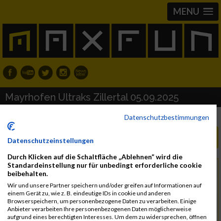
MENU
Mayrhofen Ultraks Zillertal 05.09.2025
Datenschutzbestimmungen
Neue Ergebnislisten
Datenschutzeinstellungen
Durch Klicken auf die Schaltfläche „Ablehnen“ wird die
Standardeinstellung nur für unbedingt erforderliche cookie
Freitag, 5. September 2025
Datum
beibehalten.
Samstag, 6. September 2025
bis
Wir und unsere Partner speichern und/oder greifen auf Informationen auf
einem Gerät zu, wie z. B. eindeutige IDs in cookie und anderen
Browserspeichern, um personenbezogene Daten zu verarbeiten. Einige
6290 Mayrhofen
Region
Anbieter verarbeiten Ihre personenbezogenen Daten möglicherweise
aufgrund eines berechtigten Interesses. Um dem zu widersprechen, öffnen
Österreich
Land