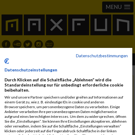
MENU
Datenschutzbestimmungen
Dornbirner Stadtlauf 13.06.2025
Datenschutzeinstellungen
Durch Klicken auf die Schaltfläche „Ablehnen“ wird die
Freitag, 13. Juni 2025
Datum
Standardeinstellung nur für unbedingt erforderliche cookie
beibehalten.
6850 Dornbirn
Region
Wir und unsere Partner speichern und/oder greifen auf Informationen auf
einem Gerät zu, wie z. B. eindeutige IDs in cookie und anderen
Österreich
Land
Browserspeichern, um personenbezogene Daten zu verarbeiten. Einige
Anbieter verarbeiten Ihre personenbezogenen Daten möglicherweise
div.
Distanz
aufgrund eines berechtigten Interesses. Um dem zu widersprechen, öffnen
Sie die „Einstellungen“. Sie können Ihre Einstellungen akzeptieren, ablehnen
10 km, 5 km, Lauf
oder verwalten, indem Sie auf die Schaltfläche „Einstellungen verwalten“
klicken oder jederzeit auf die Fingerabdruck-Schaltfläche in der linken