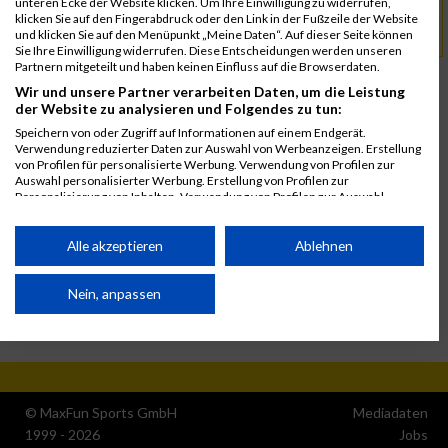
office@ssv.at
Kontakt
unteren Ecke der Website klicken. Um Ihre Einwilligung zu widerrufen,
klicken Sie auf den Fingerabdruck oder den Link in der Fußzeile der Website
und klicken Sie auf den Menüpunkt „Meine Daten“. Auf dieser Seite können
my.raceresult.com
URL
Sie Ihre Einwilligung widerrufen. Diese Entscheidungen werden unseren
Partnern mitgeteilt und haben keinen Einfluss auf die Browserdaten.
Wir und unsere Partner verarbeiten Daten, um die Leistung
der Website zu analysieren und Folgendes zu tun:
Speichern von oder Zugriff auf Informationen auf einem Endgerät.
Verwendung reduzierter Daten zur Auswahl von Werbeanzeigen. Erstellung
von Profilen für personalisierte Werbung. Verwendung von Profilen zur
Auswahl personalisierter Werbung. Erstellung von Profilen zur
Personalisierung von Inhalten. Verwendung von Profilen zur Auswahl
personalisierter Inhalte. Messung der Werbeleistung. Messung der
Performance von Inhalten. Analyse von Zielgruppen durch Statistiken oder
Kombinationen von Daten aus verschiedenen Quellen. Entwicklung und
Alle akzeptieren
Ablehnen
Verbesserung der Angebote. Verwendung reduzierter Daten zur Auswahl
von Inhalten.
Daten können außerhalb der Europäischen Union weitergegeben und in die
Nein, anpassen
USA gesendet werden.
Ihre Einwilligung und die cookie Richtlinie gelten ausschließlich für diese
Website/App.
Partnerliste anzeigen (1 IAB-Anbieter)
© MaxFun Sports GmbH
Mediadaten
Wir nutzen Ihre Daten für folgende Zwecke:
1999 - 2026
Jobs
IAB-Verarbeitungszwecke: