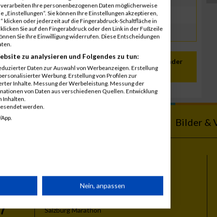
r verarbeiten Ihre personenbezogenen Daten möglicherweise
 „Einstellungen“. Sie können Ihre Einstellungen akzeptieren,
 klicken oder jederzeit auf die Fingerabdruck-Schaltfläche in
klicken Sie auf den Fingerabdruck oder den Link in der Fußzeile
können Sie Ihre Einwilligung widerrufen. Diese Entscheidungen
aten.
ebsite zu analysieren und Folgendes zu tun:
In meinen Kalender
eduzierter Daten zur Auswahl von Werbeanzeigen. Erstellung
übernehmen
ersonalisierter Werbung. Erstellung von Profilen zur
ierter Inhalte. Messung der Werbeleistung. Messung der
inationen von Daten aus verschiedenen Quellen. Entwicklung
 Inhalten.
gesendet werden.
/App.
ebnisse
Kalender
Bilder & 
Themen
rät
Nein, anpassen
Vienna City Marathon
Vienna Night Run
Salzburg Marathon
n