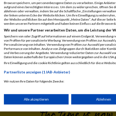
Browserspeichern, um personenbezogene Daten zu verarbeiten. Einige Anbiete
aufgrund eines berechtigten Interesses. Um dem zu widersprechen, öffnen Sie die
office@hsg-events.at
Kontakt
ablehnen oder verwalten, indem Sie auf die Schaltfläche „Einstellungen verwalten“
der linken unteren Ecke der Website klicken. Um Ihre Einwilligung zu widerrufen, 
www.badenerstadtlauf.at
URL
der Website und klicken Sie auf den Menüpunkt „Meine Daten“. Auf dieser Seite 
werden unseren Partnern mitgeteilt und haben keinen Einfluss auf die Browserd
Wir und unsere Partner verarbeiten Daten, um die Leistung der W
Event auf Facebook teilen
Speichern von oder Zugriff auf Informationen auf einem Endgerät. Verwendung r
von Profilen für personalisierte Werbung. Verwendung von Profilen zur Auswahl p
Personalisierung von Inhalten. Verwendung von Profilen zur Auswahl personalis
Performance von Inhalten. Analyse von Zielgruppen durch Statistiken oder Komb
und Verbesserung der Angebote. Verwendung reduzierter Daten zur Auswahl von
Daten können außerhalb der Europäischen Union weitergegeben und in die USA 
Ihre Einwilligung und die cookie Richtlinie gelten ausschließlich für diese Website
Laufsport
Anmeldung
Erg
Partnerliste anzeigen (1 IAB-Anbieter)
Wir nutzen Ihre Daten für folgende Zwecke:
IAB-Verarbeitungszwecke:
Speichern von oder Zugriff auf Informationen auf einem Endge
Alle akzeptieren
Ablehnen
Verwendung reduzierter Daten zur Auswahl von Werbeanzeige