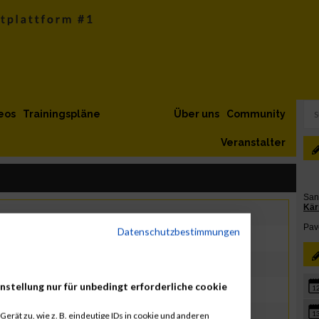
eos
Trainingspläne
Über uns
Community
Veranstalter
Datenschutzbestimmungen
nstellung nur für unbedingt erforderliche cookie
1
hon, 5 km, Nordic Walking, Lauf, Street Run
1
erät zu, wie z. B. eindeutige IDs in cookie und anderen