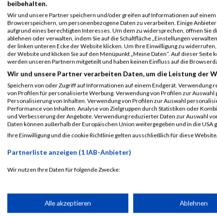
beibehalten.
www.muddyangelrun.com
Wir und unsere Partner speichern und/oder greifen auf Informationen auf einem G
URL
Browserspeichern, um personenbezogene Daten zu verarbeiten. Einige Anbiete
aufgrund eines berechtigten Interesses. Um dem zu widersprechen, öffnen Sie die
ablehnen oder verwalten, indem Sie auf die Schaltfläche „Einstellungen verwalten“
Event auf Facebook teilen
der linken unteren Ecke der Website klicken. Um Ihre Einwilligung zu widerrufen, 
der Website und klicken Sie auf den Menüpunkt „Meine Daten“. Auf dieser Seite 
werden unseren Partnern mitgeteilt und haben keinen Einfluss auf die Browserd
Wir und unsere Partner verarbeiten Daten, um die Leistung der W
PASSENDE VERANSTALTUNGEN
Speichern von oder Zugriff auf Informationen auf einem Endgerät. Verwendung r
von Profilen für personalisierte Werbung. Verwendung von Profilen zur Auswahl p
29. August 2026
2. August 2025
Personalisierung von Inhalten. Verwendung von Profilen zur Auswahl personalis
schauinsland Muddy Angel Run
schauinsland Muddy A
Performance von Inhalten. Analyse von Zielgruppen durch Statistiken oder Komb
und Verbesserung der Angebote. Verwendung reduzierter Daten zur Auswahl von
Magdeburg
Magdeburg
Daten können außerhalb der Europäischen Union weitergegeben und in die USA 
Ihre Einwilligung und die cookie Richtlinie gelten ausschließlich für diese Website
Partnerliste anzeigen (1 IAB-Anbieter)
Laufsport
Anmeldung
Erg
Wir nutzen Ihre Daten für folgende Zwecke:
IAB-Verarbeitungszwecke:
Speichern von oder Zugriff auf Informationen auf einem Endge
Alle akzeptieren
Ablehnen