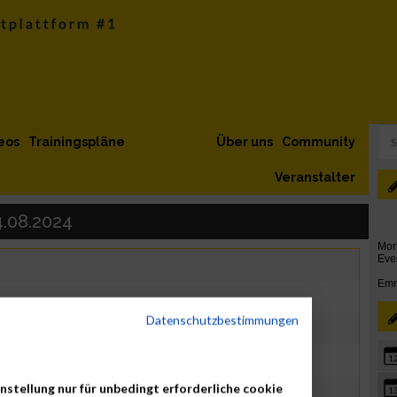
eos
Trainingspläne
Über uns
Community
Veranstalter
.08.2024
Datenschutzbestimmungen
1
nstellung nur für unbedingt erforderliche cookie
1