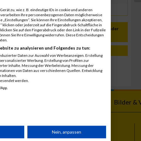
erät zu, wie z. B. eindeutige IDs in cookie und anderen
r verarbeiten Ihre personenbezogenen Daten möglicherweise
 „Einstellungen“. Sie können Ihre Einstellungen akzeptieren,
 klicken oder jederzeit auf die Fingerabdruck-Schaltfläche in
In meinen Kalender
klicken Sie auf den Fingerabdruck oder den Link in der Fußzeile
können Sie Ihre Einwilligung widerrufen. Diese Entscheidungen
übernehmen
aten.
ebsite zu analysieren und Folgendes zu tun:
eduzierter Daten zur Auswahl von Werbeanzeigen. Erstellung
ersonalisierter Werbung. Erstellung von Profilen zur
ierter Inhalte. Messung der Werbeleistung. Messung der
ngel Run
inationen von Daten aus verschiedenen Quellen. Entwicklung
 Inhalten.
gesendet werden.
/App.
ebnisse
Kalender
Bilder & 
rät
Nein, anpassen
Themen