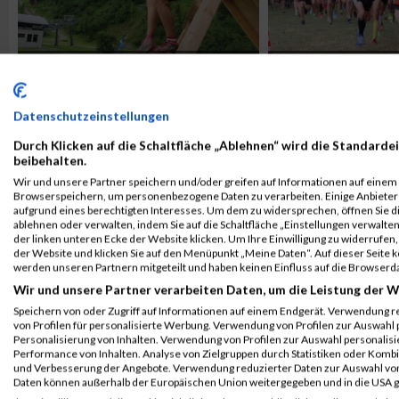
X-Cross Run Obertauern
Wald und Wiese
Datenschutzeinstellungen
Durch Klicken auf die Schaltfläche „Ablehnen“ wird die Standardei
beibehalten.
Wir und unsere Partner speichern und/oder greifen auf Informationen auf einem G
Browserspeichern, um personenbezogene Daten zu verarbeiten. Einige Anbiete
aufgrund eines berechtigten Interesses. Um dem zu widersprechen, öffnen Sie die
ablehnen oder verwalten, indem Sie auf die Schaltfläche „Einstellungen verwalten“
der linken unteren Ecke der Website klicken. Um Ihre Einwilligung zu widerrufen, 
der Website und klicken Sie auf den Menüpunkt „Meine Daten“. Auf dieser Seite 
werden unseren Partnern mitgeteilt und haben keinen Einfluss auf die Browserd
Frauenlauf Linz
Weinlauf Gols
Wir und unsere Partner verarbeiten Daten, um die Leistung der W
Speichern von oder Zugriff auf Informationen auf einem Endgerät. Verwendung r
von Profilen für personalisierte Werbung. Verwendung von Profilen zur Auswahl p
Personalisierung von Inhalten. Verwendung von Profilen zur Auswahl personalis
Performance von Inhalten. Analyse von Zielgruppen durch Statistiken oder Komb
und Verbesserung der Angebote. Verwendung reduzierter Daten zur Auswahl von
Daten können außerhalb der Europäischen Union weitergegeben und in die USA 