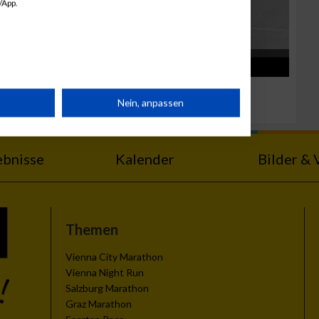
/App.
uf St.
Schirmfestlauf
rät
Nein, anpassen
n
ebnisse
Kalender
Bilder & 
Themen
g
Vienna City Marathon
Vienna Night Run
Salzburg Marathon
Graz Marathon