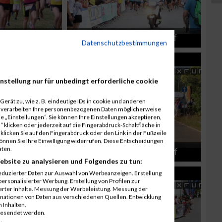
n Lauf
Tullner Rosenarcadelauf
Datenschutzbestimmungen
nstellung nur für unbedingt erforderliche cookie
erät zu, wie z. B. eindeutige IDs in cookie und anderen
r verarbeiten Ihre personenbezogenen Daten möglicherweise
 „Einstellungen“. Sie können Ihre Einstellungen akzeptieren,
 klicken oder jederzeit auf die Fingerabdruck-Schaltfläche in
klicken Sie auf den Fingerabdruck oder den Link in der Fußzeile
können Sie Ihre Einwilligung widerrufen. Diese Entscheidungen
aten.
Neunkirchner Firmenlauf
ebsite zu analysieren und Folgendes zu tun:
eduzierter Daten zur Auswahl von Werbeanzeigen. Erstellung
ersonalisierter Werbung. Erstellung von Profilen zur
ierter Inhalte. Messung der Werbeleistung. Messung der
inationen von Daten aus verschiedenen Quellen. Entwicklung
 Inhalten.
gesendet werden.