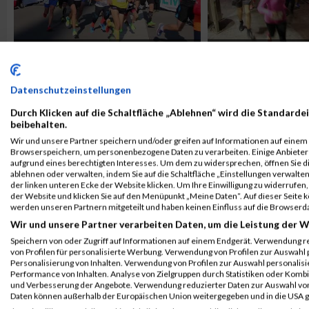
Seestadtlauf
Linzer City Nig
Datenschutzeinstellungen
Durch Klicken auf die Schaltfläche „Ablehnen“ wird die Standardei
beibehalten.
Wir und unsere Partner speichern und/oder greifen auf Informationen auf einem G
Browserspeichern, um personenbezogene Daten zu verarbeiten. Einige Anbiete
aufgrund eines berechtigten Interesses. Um dem zu widersprechen, öffnen Sie die
ablehnen oder verwalten, indem Sie auf die Schaltfläche „Einstellungen verwalten“
der linken unteren Ecke der Website klicken. Um Ihre Einwilligung zu widerrufen, 
business2run G
der Website und klicken Sie auf den Menüpunkt „Meine Daten“. Auf dieser Seite 
werden unseren Partnern mitgeteilt und haben keinen Einfluss auf die Browserd
Hernalser Herbstlauf
Finale
Wir und unsere Partner verarbeiten Daten, um die Leistung der W
Speichern von oder Zugriff auf Informationen auf einem Endgerät. Verwendung r
von Profilen für personalisierte Werbung. Verwendung von Profilen zur Auswahl p
Personalisierung von Inhalten. Verwendung von Profilen zur Auswahl personalis
Performance von Inhalten. Analyse von Zielgruppen durch Statistiken oder Komb
und Verbesserung der Angebote. Verwendung reduzierter Daten zur Auswahl von
Daten können außerhalb der Europäischen Union weitergegeben und in die USA 