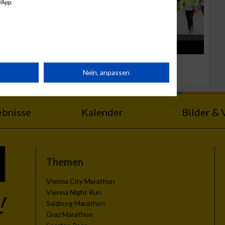
/App.
ke
LadiesRun Linz
rät
Nein, anpassen
n
ebnisse
Kalender
Bilder & 
Themen
g
Vienna City Marathon
Vienna Night Run
Salzburg Marathon
Graz Marathon