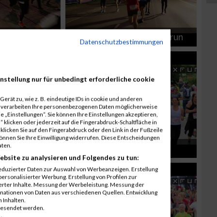
ht Run
erste bank vienna night run
Datenschutzbestimmungen
nstellung nur für unbedingt erforderliche cookie
erät zu, wie z. B. eindeutige IDs in cookie und anderen
r verarbeiten Ihre personenbezogenen Daten möglicherweise
 „Einstellungen“. Sie können Ihre Einstellungen akzeptieren,
 klicken oder jederzeit auf die Fingerabdruck-Schaltfläche in
klicken Sie auf den Fingerabdruck oder den Link in der Fußzeile
munden -
können Sie Ihre Einwilligung widerrufen. Diese Entscheidungen
aten.
LadiesRun Wien
ebsite zu analysieren und Folgendes zu tun:
eduzierter Daten zur Auswahl von Werbeanzeigen. Erstellung
ersonalisierter Werbung. Erstellung von Profilen zur
ierter Inhalte. Messung der Werbeleistung. Messung der
inationen von Daten aus verschiedenen Quellen. Entwicklung
 Inhalten.
gesendet werden.