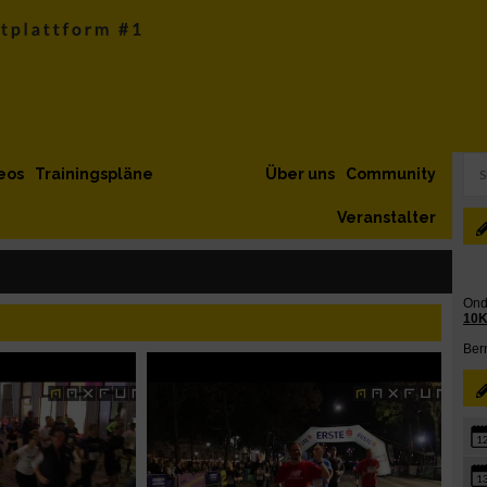
eos
Trainingspläne
Über uns
Community
Veranstalter
1
1