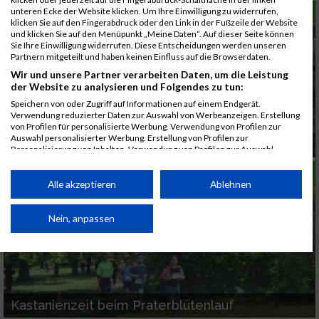
LAUFSPORT
unteren Ecke der Website klicken. Um Ihre Einwilligung zu widerrufen,
klicken Sie auf den Fingerabdruck oder den Link in der Fußzeile der Website
und klicken Sie auf den Menüpunkt „Meine Daten“. Auf dieser Seite können
Sie Ihre Einwilligung widerrufen. Diese Entscheidungen werden unseren
Partnern mitgeteilt und haben keinen Einfluss auf die Browserdaten.
Wir und unsere Partner verarbeiten Daten, um die Leistung
der Website zu analysieren und Folgendes zu tun:
Speichern von oder Zugriff auf Informationen auf einem Endgerät.
Verwendung reduzierter Daten zur Auswahl von Werbeanzeigen. Erstellung
von Profilen für personalisierte Werbung. Verwendung von Profilen zur
Auswahl personalisierter Werbung. Erstellung von Profilen zur
Praterblüten-Lauf am 15. Mai
Personalisierung von Inhalten. Verwendung von Profilen zur Auswahl
personalisierter Inhalte. Messung der Werbeleistung. Messung der
LAUFSPORT
Performance von Inhalten. Analyse von Zielgruppen durch Statistiken oder
Kombinationen von Daten aus verschiedenen Quellen. Entwicklung und
Alle akzeptieren
Ablehnen
Verbesserung der Angebote. Verwendung reduzierter Daten zur Auswahl
von Inhalten.
Daten können außerhalb der Europäischen Union weitergegeben und in die
Nein, anpassen
USA gesendet werden.
Ihre Einwilligung und die cookie Richtlinie gelten ausschließlich für diese
Website/App.
Partnerliste anzeigen (1 IAB-Anbieter)
Kastanienzeit beim Praterblütenlauf
Wir nutzen Ihre Daten für folgende Zwecke: