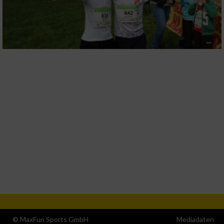
© MaxFun Sports GmbH
Mediadaten