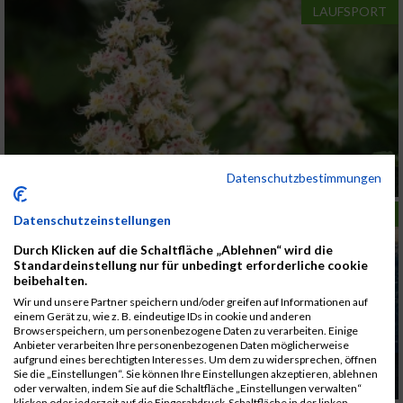
LAUFSPORT
Datenschutzbestimmungen
Laufen im zweiten Bezirk in Wien
LAUFSPORT
Datenschutzeinstellungen
Durch Klicken auf die Schaltfläche „Ablehnen“ wird die
Standardeinstellung nur für unbedingt erforderliche cookie
beibehalten.
Wir und unsere Partner speichern und/oder greifen auf Informationen auf
einem Gerät zu, wie z. B. eindeutige IDs in cookie und anderen
Browserspeichern, um personenbezogene Daten zu verarbeiten. Einige
Anbieter verarbeiten Ihre personenbezogenen Daten möglicherweise
aufgrund eines berechtigten Interesses. Um dem zu widersprechen, öffnen
Augartenlauf - der Regen konnte die gute
Sie die „Einstellungen“. Sie können Ihre Einstellungen akzeptieren, ablehnen
Stimmung nicht drüben
oder verwalten, indem Sie auf die Schaltfläche „Einstellungen verwalten“
klicken oder jederzeit auf die Fingerabdruck-Schaltfläche in der linken