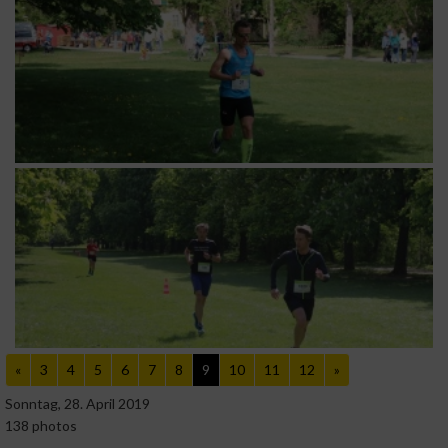
«
3
4
5
6
7
8
9
10
11
12
»
Sonntag, 28. April 2019
138 photos