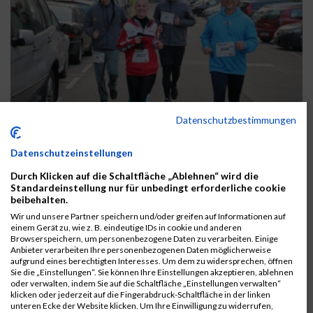
Datenschutzbestimmungen
Datenschutzeinstellungen
Durch Klicken auf die Schaltfläche „Ablehnen“ wird die
Standardeinstellung nur für unbedingt erforderliche cookie
beibehalten.
Wir und unsere Partner speichern und/oder greifen auf Informationen auf
einem Gerät zu, wie z. B. eindeutige IDs in cookie und anderen
Browserspeichern, um personenbezogene Daten zu verarbeiten. Einige
Anbieter verarbeiten Ihre personenbezogenen Daten möglicherweise
«
1
2
3
4
5
6
7
8
9
10
»
aufgrund eines berechtigten Interesses. Um dem zu widersprechen, öffnen
Sie die „Einstellungen“. Sie können Ihre Einstellungen akzeptieren, ablehnen
Samstag, 26. November 2016
oder verwalten, indem Sie auf die Schaltfläche „Einstellungen verwalten“
klicken oder jederzeit auf die Fingerabdruck-Schaltfläche in der linken
192 photos
unteren Ecke der Website klicken. Um Ihre Einwilligung zu widerrufen,