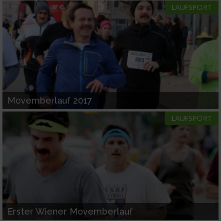
Messung der Performance von Inhalten
LAUFSPORT
Analyse von Zielgruppen durch Statistiken
oder Kombinationen von Daten aus
verschiedenen Quellen
Entwicklung und Verbesserung der Angebote
Verwendung reduzierter Daten zur Auswahl
Movemberlauf 2017
von Inhalten
IAB-Besonderheiten:
LAUFSPORT
Verwendung genauer Standortdaten
Geräte anhand von aktiv angeforderten
Informationen identifizieren
Nicht-IAB-Verarbeitungszwecke:
Notwendig
Erster Wiener Movemberlauf