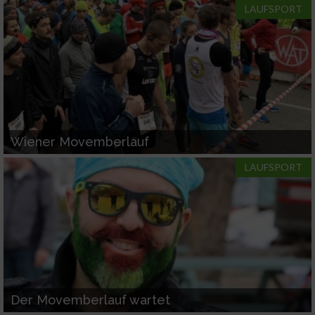
LAUFSPORT
Speichern von oder Zugriff auf Informationen
auf einem Endgerät
Verwendung reduzierter Daten zur Auswahl
von Werbeanzeigen
Erstellung von Profilen für personalisierte
Werbung
Wiener Movemberlauf
Verwendung von Profilen zur Auswahl
personalisierter Werbung
LAUFSPORT
Erstellung von Profilen zur Personalisierung
von Inhalten
Verwendung von Profilen zur Auswahl
personalisierter Inhalte
Messung der Werbeleistung
Der Movemberlauf wartet