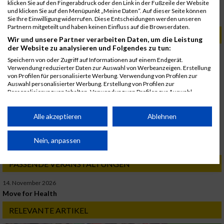
klicken Sie auf den Fingerabdruck oder den Link in der Fußzeile der Website
Copyright:
und klicken Sie auf den Menüpunkt „Meine Daten“. Auf dieser Seite können
MaxFun Sports
Sie Ihre Einwilligung widerrufen. Diese Entscheidungen werden unseren
Partnern mitgeteilt und haben keinen Einfluss auf die Browserdaten.
ERGEBNISSE
Wir und unsere Partner verarbeiten Daten, um die Leistung
der Website zu analysieren und Folgendes zu tun:
23. November 2019
Speichern von oder Zugriff auf Informationen auf einem Endgerät.
Movemberlauf
Verwendung reduzierter Daten zur Auswahl von Werbeanzeigen. Erstellung
Ergebnisse
von Profilen für personalisierte Werbung. Verwendung von Profilen zur
Auswahl personalisierter Werbung. Erstellung von Profilen zur
24. November 2018
Personalisierung von Inhalten. Verwendung von Profilen zur Auswahl
Movemberlauf
personalisierter Inhalte. Messung der Werbeleistung. Messung der
Performance von Inhalten. Analyse von Zielgruppen durch Statistiken oder
Ergebnisse
Kombinationen von Daten aus verschiedenen Quellen. Entwicklung und
Alle akzeptieren
Ablehnen
Verbesserung der Angebote. Verwendung reduzierter Daten zur Auswahl
18. November 2017
von Inhalten.
Movemberlauf
Daten können außerhalb der Europäischen Union weitergegeben und in die
Nein, anpassen
Ergebnisse
USA gesendet werden.
Ihre Einwilligung und die cookie Richtlinie gelten ausschließlich für diese
PASSENDE VERANSTALTUNGEN
Website/App.
14. November 2026
Partnerliste anzeigen (1 IAB-Anbieter)
Move for Health
Wir nutzen Ihre Daten für folgende Zwecke:
RELEVANTE ARTIKEL
IAB-Verarbeitungszwecke: