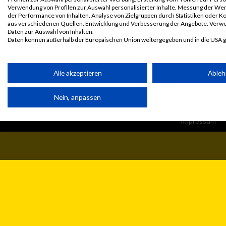
Verwendung von Profilen zur Auswahl personalisierter Inhalte. Messung der We
der Performance von Inhalten. Analyse von Zielgruppen durch Statistiken oder 
aus verschiedenen Quellen. Entwicklung und Verbesserung der Angebote. Verw
Daten zur Auswahl von Inhalten.
Daten können außerhalb der Europäischen Union weitergegeben und in die USA 
Ihre Einwilligung und die cookie Richtlinie gelten ausschließlich für diese Website
Partnerliste anzeigen (1 IAB-Anbieter)
Alle akzeptieren
Able
Wir nutzen Ihre Daten für folgende Zwecke:
© MaxFun Sports GmbH
Mediadaten
Nein, anpassen
1999 - 2026
Jobs
IAB-Verarbeitungszwecke:
Kontakt
Speichern von oder Zugriff auf Informationen auf einem Endge
Impressum
Verwendung reduzierter Daten zur Auswahl von Werbeanzeige
Erstellung von Profilen für personalisierte Werbung
Verwendung von Profilen zur Auswahl personalisierter Werbun