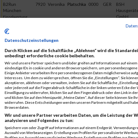
B2Run
7920
Veronika
Platschka
0000
GER
BSH
München
Hausgerät
GmbH
Einzelwertung
männlich
Daten
B2Run
7920
Veronika
Platschka
0000
GER
BSH
München
Hausgerät
Datenschutzeinstellungen
GmbH
Teamwertung
Durch Klicken auf die Schaltfläche „Ablehnen“ wird die Standardei
mixed
unbedingt erforderliche cookie beibehalten.
Legende:
Wir und unsere Partner speichern und/oder greifen auf Informationen auf einem G
GPos = Geschlechter Position, KPos = Kategorie Position, TPos =
eindeutige IDs in cookie und anderen Browserspeichern, um personenbezogene 
Einige Anbieter verarbeiten Ihre personenbezogenen Daten möglicherweise aufg
Team Position, DNS = Did not start, DNF = Did not finish, DQ =
Interesses. Um dem zu widersprechen, öffnen Sie die „Einstellungen“. Sie können
Disqualifiziert
akzeptieren, ablehnen oder verwalten, indem Sie auf die Schaltfläche „Einstellun
oder jederzeit auf die Fingerabdruck-Schaltfläche in der linken unteren Ecke der
Einwilligung zu widerrufen, klicken Sie auf den Fingerabdruck oder den Link in de
und klicken Sie auf den Menüpunkt „Meine Daten“. Auf dieser Seite können Sie Ihr
widerrufen. Diese Entscheidungen werden unseren Partnern mitgeteilt und haben
Browserdaten.
Wir und unsere Partner verarbeiten Daten, um die Leistung der W
analysieren und Folgendes zu tun:
Speichern von oder Zugriff auf Informationen auf einem Endgerät. Verwendung r
Auswahl von Werbeanzeigen. Erstellung von Profilen für personalisierte Werbu
Profilen zur Auswahl personalisierter Werbung. Erstellung von Profilen zur Perso