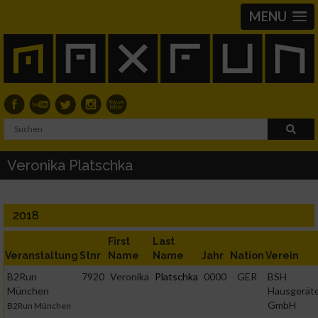
MENU
Veronika Platschka
2018
First
Last
Veranstaltung
Stnr
Name
Name
Jahr
Nation
Verein
B2Run
7920
Veronika
Platschka
0000
GER
BSH
München
Hausgerät
GmbH
B2Run München