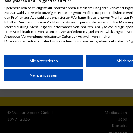
analysieren und Folgendes zu tun:
Disqualifiziert
Speichern von oder Zugriff auf Informationen auf einem Endgerät. Verwendung r
zur Auswahl von Werbeanzeigen. Erstellung von Profilen für personalisierte W
von Profilen zur Auswahl personalisierter Werbung. Erstellung von Profilen zur 
Inhalten. Verwendung von Profilen zur Auswahl personalisierter Inhalte. Messun
Werbeleistung. Messung der Performance von Inhalten. Analyse von Zielgruppen 
oder Kombinationen von Daten aus verschiedenen Quellen. Entwicklung und Ve
Angebote. Verwendung reduzierter Daten zur Auswahl von Inhalten.
Daten können außerhalb der Europäischen Union weitergegeben und in die USA 
Ihre Einwilligung und die cookie Richtlinie gelten ausschließlich für diese Website
Partnerliste anzeigen (1 IAB-Anbieter)
Alle akzeptieren
Ablehne
Wir nutzen Ihre Daten für folgende Zwecke:
Nein, anpassen
IAB-Verarbeitungszwecke:
Speichern von oder Zugriff auf Informationen auf einem
Endgerät
Verwendung reduzierter Daten zur Auswahl von
Werbeanzeigen
© MaxFun Sports GmbH
Mediadaten
1999 - 2026
Jobs
Erstellung von Profilen für personalisierte Werbung
Kontakt
Impressum