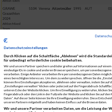
Athlon 10km
GRAWE
5104
Verena
Aitzetmüller
1995
AUT
01
Grazathlon
2024
Athlon Mixed
Team
Datenschu
2023
First
Datenschutzeinstellungen
Veranstaltung
Stnr
Name
Last Name
Jahr
Nation
Verein
Ne
Durch Klicken auf die Schaltfläche „Ablehnen“ wird die Standarde
Grazathlon
5174
Verena
Aitzetmüller
1995
AUT
02
für unbedingt erforderliche cookie beibehalten.
2023
Wir und unsere Partner speichern und/oder greifen auf Informationen auf einem G
Athlon 10km
eindeutige IDs in cookie und anderen Browserspeichern, um personenbezogene
verarbeiten. Einige Anbieter verarbeiten Ihre personenbezogenen Daten möglic
Grazathlon
5174
Verena
Aitzetmüller
1995
AUT
02
eines berechtigten Interesses. Um dem zu widersprechen, öffnen Sie die „Einstel
können Ihre Einstellungen akzeptieren, ablehnen oder verwalten, indem Sie auf d
2023
„Einstellungen verwalten“ klicken oder jederzeit auf die Fingerabdruck-Schaltfläc
Athlon Mixed
unteren Ecke der Website klicken. Um Ihre Einwilligung zu widerrufen, klicken Si
Team
Fingerabdruck oder den Link in der Fußzeile der Website und klicken Sie auf de
Daten“. Auf dieser Seite können Sie Ihre Einwilligung widerrufen. Diese Entsch
Legende:
unseren Partnern mitgeteilt und haben keinen Einfluss auf die Browserdaten.
GPos = Geschlechter Position, KPos = Kategorie Position, TPos =
Wir und unsere Partner verarbeiten Daten, um die Leistung der W
Team Position, DNS = Did not start, DNF = Did not finish, DQ =