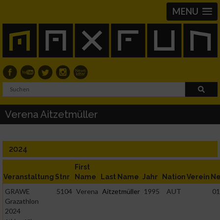
MENU
Verena Aitzetmüller
2024
First
Veranstaltung
Stnr
Name
Last Name
Jahr
Nation
Verein
Ne
GRAWE
5104
Verena
Aitzetmüller
1995
AUT
01
Grazathlon
2024