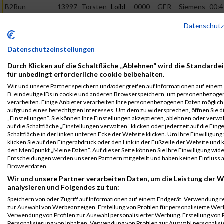
B2Run
13997
Torsten
Loibl
0000
GER
Siemens
00:4
Nürnberg
AG
Datenschut
Einzelwertung
männlich
Datenschutzeinstellungen
B2Run
13997
Torsten
Loibl
0000
GER
Siemens
00:4
Nürnberg
AG
Durch Klicken auf die Schaltfläche „Ablehnen“ wird die Standarde
Teamwertung
für unbedingt erforderliche cookie beibehalten.
männlich
Wir und unsere Partner speichern und/oder greifen auf Informationen auf einem G
B. eindeutige IDs in cookie und anderen Browserspeichern, um personenbezoge
B2Run
13997
Torsten
Loibl
0000
GER
Siemens
00:4
verarbeiten. Einige Anbieter verarbeiten Ihre personenbezogenen Daten möglic
Nürnberg
AG
aufgrund eines berechtigten Interesses. Um dem zu widersprechen, öffnen Sie d
„Einstellungen“. Sie können Ihre Einstellungen akzeptieren, ablehnen oder verwa
Teamwertung
auf die Schaltfläche „Einstellungen verwalten“ klicken oder jederzeit auf die Fin
mixed
Schaltfläche in der linken unteren Ecke der Website klicken. Um Ihre Einwilligung
klicken Sie auf den Fingerabdruck oder den Link in der Fußzeile der Website und k
Legende:
den Menüpunkt „Meine Daten“. Auf dieser Seite können Sie Ihre Einwilligung wid
GPos = Geschlechter Position, KPos = Kategorie Position, TPos =
Entscheidungen werden unseren Partnern mitgeteilt und haben keinen Einfluss a
Browserdaten.
Team Position, DNS = Did not start, DNF = Did not finish, DQ =
Disqualifiziert
Wir und unsere Partner verarbeiten Daten, um die Leistung der W
analysieren und Folgendes zu tun:
Speichern von oder Zugriff auf Informationen auf einem Endgerät. Verwendung r
zur Auswahl von Werbeanzeigen. Erstellung von Profilen für personalisierte Wer
Verwendung von Profilen zur Auswahl personalisierter Werbung. Erstellung von P
Personalisierung von Inhalten. Verwendung von Profilen zur Auswahl personalisie