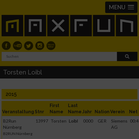
MENU
Torsten Loibl
2015
First
Last
Veranstaltung
Stnr
Name
Name
Jahr
Nation
Verein
Net
B2Run
13997
Torsten
Loibl
0000
GER
Siemens
00:4
Nürnberg
AG
B2RUN Nürnberg