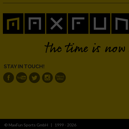
Erstellung von Profilen zur Personalisierung von Inhalten
Verwendung von Profilen zur Auswahl personalisierter Inhalte
Messung der Werbeleistung
Messung der Performance von Inhalten
STAY IN TOUCH!
Analyse von Zielgruppen durch Statistiken oder Kombinatione
verschiedenen Quellen
Entwicklung und Verbesserung der Angebote
Verwendung reduzierter Daten zur Auswahl von Inhalten
© MaxFun Sports GmbH | 1999 - 2026