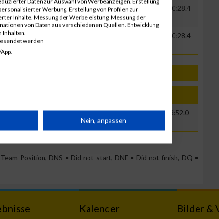
eduzierter Daten zur Auswahl von Werbeanzeigen. Erstellung
0000
GER
Siemens Energy
00:29:44.6
00:30:28.4
ersonalisierter Werbung. Erstellung von Profilen zur
ierter Inhalte. Messung der Werbeleistung. Messung der
inationen von Daten aus verschiedenen Quellen. Entwicklung
 Inhalten.
0000
GER
Siemens Energy
00:29:44.6
00:30:28.4
gesendet werden.
/App.
e
Jahr
Nation
Verein
Net
Brut
2012
AUT
00:08:41.3
00:08:52.0
rät
Nein, anpassen
n
Team Position, DNS = Did not start, DNF = Did not finish, DQ =
ebnisse
Kalender
Bilder & 
g