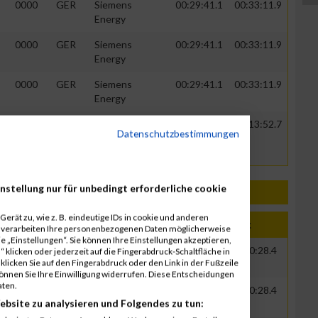
0000
GER
Siemens
00:29:41.1
00:33:11.9
Energy
0000
GER
Siemens
00:29:41.1
00:33:11.9
Energy
0000
GER
Siemens
00:29:41.1
00:33:11.9
Energy
2012
AUT
00:13:45.0
00:13:52.7
Datenschutzbestimmungen
nstellung nur für unbedingt erforderliche cookie
erät zu, wie z. B. eindeutige IDs in cookie und anderen
Jahr
Nation
Verein
Net
Brut
r verarbeiten Ihre personenbezogenen Daten möglicherweise
 „Einstellungen“. Sie können Ihre Einstellungen akzeptieren,
0000
GER
Siemens Energy
00:29:44.6
00:30:28.4
 klicken oder jederzeit auf die Fingerabdruck-Schaltfläche in
klicken Sie auf den Fingerabdruck oder den Link in der Fußzeile
können Sie Ihre Einwilligung widerrufen. Diese Entscheidungen
aten.
0000
GER
Siemens Energy
00:29:44.6
00:30:28.4
ebsite zu analysieren und Folgendes zu tun: