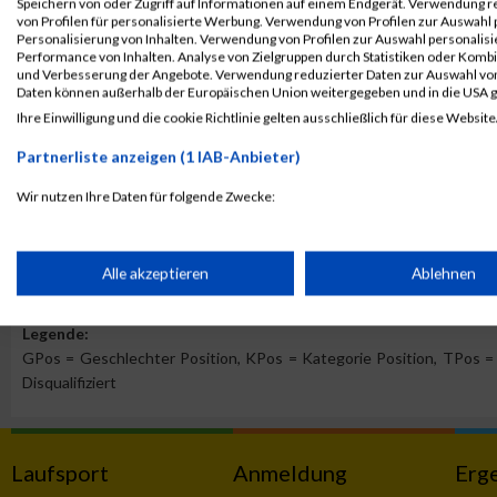
Speichern von oder Zugriff auf Informationen auf einem Endgerät. Verwendung r
B2Run Frankfurt 2024
873
Tom
Stolz
von Profilen für personalisierte Werbung. Verwendung von Profilen zur Auswahl p
Personalisierung von Inhalten. Verwendung von Profilen zur Auswahl personalis
Teamwertung männlich
Performance von Inhalten. Analyse von Zielgruppen durch Statistiken oder Komb
und Verbesserung der Angebote. Verwendung reduzierter Daten zur Auswahl von
B2Run Frankfurt 2024
873
Tom
Stolz
Daten können außerhalb der Europäischen Union weitergegeben und in die USA 
Teamwertung mixed
Ihre Einwilligung und die cookie Richtlinie gelten ausschließlich für diese Website
Partnerliste anzeigen (1 IAB-Anbieter)
2023
Wir nutzen Ihre Daten für folgende Zwecke:
Veranstaltung
Stnr
First Name
Last Nam
IAB-Verarbeitungszwecke:
Graz Marathon
14558
Tom
Stolz
Speichern von oder Zugriff auf Informationen auf einem Endge
Alle akzeptieren
Ablehnen
Junior Marathon M11/W11
Legende:
Verwendung reduzierter Daten zur Auswahl von Werbeanzeige
GPos = Geschlechter Position, KPos = Kategorie Position, TPos = 
Disqualifiziert
Erstellung von Profilen für personalisierte Werbung
Laufsport
Anmeldung
Erg
Verwendung von Profilen zur Auswahl personalisierter Werbun