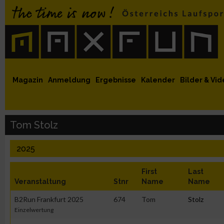
 auf Facebook
MaxFun auf Youtube
MaxFun auf Twitter
MaxFun auf Instagram
MaxFun Newsletter abonnieren
Magazin
Anmeldung
Ergebnisse
Kalender
Bilder & Vid
Tom Stolz
2025
First
Last
Veranstaltung
Stnr
Name
Name
B2Run Frankfurt 2025
674
Tom
Stolz
Einzelwertung