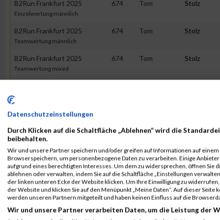
B2Run Frankfurt 2025
674
Tom
Stolz
Einzelwertung männlich
B2Run Frankfurt 2025
674
Tom
Stolz
Teamwertung männlich
B2Run Frankfurt 2025
674
Tom
Stolz
Teamwertung mixed
Graz Marathon 2025
14866
Tom
Stolz
Samstag
Junior Marathon M13/W13
Datenschutzeinstellungen
Durch Klicken auf die Schaltfläche „Ablehnen“ wird die Standardei
2024
beibehalten.
Wir und unsere Partner speichern und/oder greifen auf Informationen auf einem G
Veranstaltung
Stnr
First Name
Last Name
Browserspeichern, um personenbezogene Daten zu verarbeiten. Einige Anbiete
aufgrund eines berechtigten Interesses. Um dem zu widersprechen, öffnen Sie die
B2Run Frankfurt 2024
873
Tom
Stolz
ablehnen oder verwalten, indem Sie auf die Schaltfläche „Einstellungen verwalten“
der linken unteren Ecke der Website klicken. Um Ihre Einwilligung zu widerrufen, 
Einzelwertung
der Website und klicken Sie auf den Menüpunkt „Meine Daten“. Auf dieser Seite 
werden unseren Partnern mitgeteilt und haben keinen Einfluss auf die Browserd
B2Run Frankfurt 2024
873
Tom
Stolz
Wir und unsere Partner verarbeiten Daten, um die Leistung der W
Einzelwertung männlich