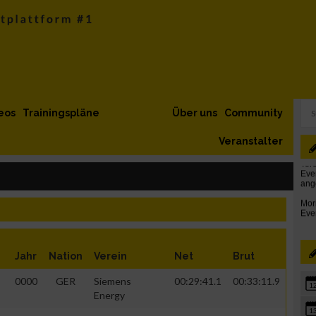
eos
Trainingspläne
Über uns
Community
Veranstalter
Jahr
Nation
Verein
Net
Brut
0000
GER
Siemens
00:29:41.1
00:33:11.9
1
Energy
1