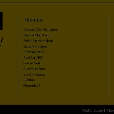
Themen
Vienna City Marathon
Vienna Night Run
Salzburg Marathon
Graz Marathon
Spartan Race
Red Bull 400
Frauenlauf
Business Run
n von Daten aus
Strongmanrun
B2Run
Firmenlauf
Mediendaten
|
New