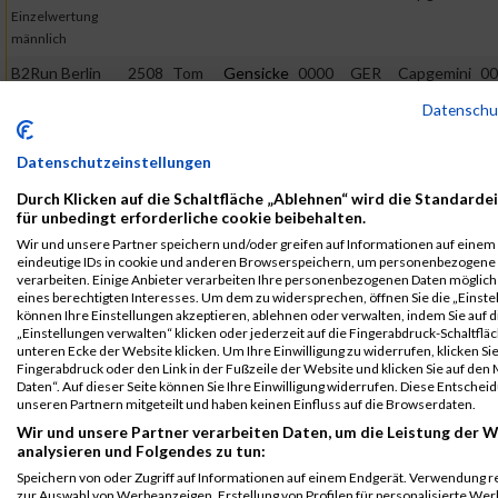
Einzelwertung
männlich
B2Run Berlin
2508
Tom
Gensicke
0000
GER
Capgemini
00
Teamwertung
Datenschu
mixed
B2Run Berlin
2508
Tom
Gensicke
0000
GER
Capgemini
00
Datenschutzeinstellungen
B2RUN Berlin
Durch Klicken auf die Schaltfläche „Ablehnen“ wird die Standarde
B2Run Berlin
2508
Tom
Gensicke
0000
GER
Capgemini
00
für unbedingt erforderliche cookie beibehalten.
Einzelwertung
Wir und unsere Partner speichern und/oder greifen auf Informationen auf einem G
männlich
eindeutige IDs in cookie und anderen Browserspeichern, um personenbezogene
verarbeiten. Einige Anbieter verarbeiten Ihre personenbezogenen Daten möglic
B2Run Berlin
2508
Tom
Gensicke
0000
GER
Capgemini
00
eines berechtigten Interesses. Um dem zu widersprechen, öffnen Sie die „Einstel
Teamwertung
können Ihre Einstellungen akzeptieren, ablehnen oder verwalten, indem Sie auf d
„Einstellungen verwalten“ klicken oder jederzeit auf die Fingerabdruck-Schaltfläc
mixed
unteren Ecke der Website klicken. Um Ihre Einwilligung zu widerrufen, klicken Si
Fingerabdruck oder den Link in der Fußzeile der Website und klicken Sie auf de
Legende:
Daten“. Auf dieser Seite können Sie Ihre Einwilligung widerrufen. Diese Entsch
GPos = Geschlechter Position, KPos = Kategorie Position, TPos =
unseren Partnern mitgeteilt und haben keinen Einfluss auf die Browserdaten.
Team Position, DNS = Did not start, DNF = Did not finish, DQ =
Wir und unsere Partner verarbeiten Daten, um die Leistung der W
Disqualifiziert
analysieren und Folgendes zu tun:
Speichern von oder Zugriff auf Informationen auf einem Endgerät. Verwendung r
zur Auswahl von Werbeanzeigen. Erstellung von Profilen für personalisierte W