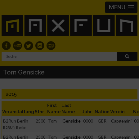
MENU
Tom Gensicke
2015
First
Last
Veranstaltung
Stnr
Name
Name
Jahr
Nation
Verein
Ne
B2Run Berlin
2508
Tom
Gensicke
0000
GER
Capgemini
00
B2RUN Berlin
B2Run Berlin
2508
Tom
Gensicke
0000
GER
Capgemini
00