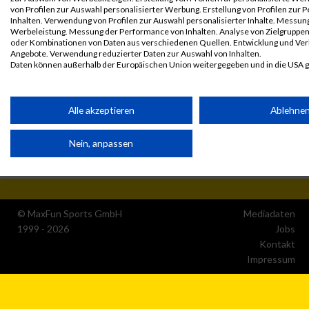
von Profilen zur Auswahl personalisierter Werbung. Erstellung von Profilen zur 
Inhalten. Verwendung von Profilen zur Auswahl personalisierter Inhalte. Messun
Werbeleistung. Messung der Performance von Inhalten. Analyse von Zielgruppen 
oder Kombinationen von Daten aus verschiedenen Quellen. Entwicklung und Ve
Angebote. Verwendung reduzierter Daten zur Auswahl von Inhalten.
Daten können außerhalb der Europäischen Union weitergegeben und in die USA 
Ihre Einwilligung und die cookie Richtlinie gelten ausschließlich für diese Website
Partnerliste anzeigen (1 IAB-Anbieter)
Alle akzeptieren
Ablehne
Wir nutzen Ihre Daten für folgende Zwecke:
Nein, anpassen
IAB-Verarbeitungszwecke:
Speichern von oder Zugriff auf Informationen auf einem
Endgerät
Verwendung reduzierter Daten zur Auswahl von
© MaxFun Sports GmbH
Mediadaten
Werbeanzeigen
1999 - 2026
Jobs
Kontakt
Impressum
Erstellung von Profilen für personalisierte Werbung
Verwendung von Profilen zur Auswahl personalisierter
Werbung