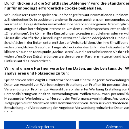
Durch Klicken auf die Schaltfläche „Ablehnen“ wird die Standarde
Kärnten läuft
481
Thomas
Windhager
2001
AUT
02:
nur für unbedingt erforderliche cookie beibehalten.
Kleine Zeitung
Wir und unsere Partner speichern und/oder greifen auf Informationen auf einem 
Halbmarathon
z. B. eindeutige IDs in cookie und anderen Browserspeichern, um personenbezo
Legende:
verarbeiten. Einige Anbieter verarbeiten Ihre personenbezogenen Daten möglic
aufgrund eines berechtigten Interesses. Um dem zu widersprechen, öffnen Sie d
GPos = Geschlechter Position, KPos = Kategorie Position, TPos =
„Einstellungen“. Sie können Ihre Einstellungen akzeptieren, ablehnen oder verwa
Team Position, DNS = Did not start, DNF = Did not finish, DQ =
Sie auf die Schaltfläche „Einstellungen verwalten“ klicken oder jederzeit auf die 
Schaltfläche in der linken unteren Ecke der Website klicken. Um Ihre Einwilligung
Disqualifiziert
widerrufen, klicken Sie auf den Fingerabdruck oder den Link in der Fußzeile der 
klicken Sie auf den Menüpunkt „Meine Daten“. Auf dieser Seite können Sie Ihre Ei
widerrufen. Diese Entscheidungen werden unseren Partnern mitgeteilt und hab
Einfluss auf die Browserdaten.
Wir und unsere Partner verarbeiten Daten, um die Leistung der W
analysieren und Folgendes zu tun:
Speichern von oder Zugriff auf Informationen auf einem Endgerät. Verwendung r
Daten zur Auswahl von Werbeanzeigen. Erstellung von Profilen für personalisier
Verwendung von Profilen zur Auswahl personalisierter Werbung. Erstellung von P
Personalisierung von Inhalten. Verwendung von Profilen zur Auswahl personalisie
Messung der Werbeleistung. Messung der Performance von Inhalten. Analyse v
Zielgruppen durch Statistiken oder Kombinationen von Daten aus verschiedenen
Entwicklung und Verbesserung der Angebote. Verwendung reduzierter Daten zu
Inhalten.
Daten können außerhalb der Europäischen Union weitergegeben und in die USA 
werden.
Alle akzeptieren
Ablehnen
Ihre Einwilligung und die cookie Richtlinie gelten ausschließlich für diese Website