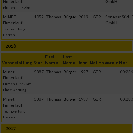
Firmenlauf
GmbH
Firmenlauf 6.3km
M-NET
1052
Thomas
Bürger
2019
GER
Sonepar Süd
Firmenlauf
GmbH
Teamwertung
Herren
2018
First
Last
Veranstaltung
Stnr
Name
Name
Jahr
Nation
Verein
Net
M-net
5887
Thomas
Bürger
1997
GER
00:28:
Firmenlauf
Firmenlauf 6.3km
Einzelwertung
M-net
5887
Thomas
Bürger
1997
GER
00:28:
Firmenlauf
Teamwertung
Herren
2017