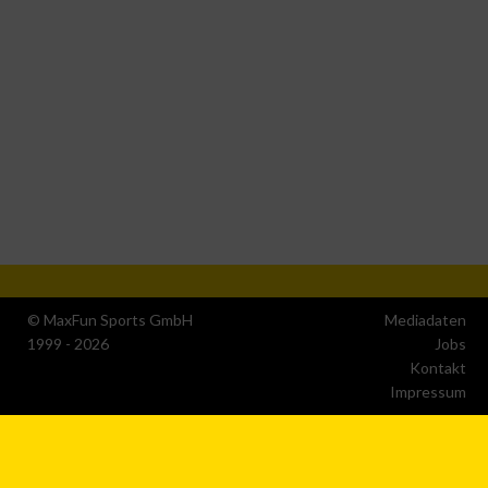
© MaxFun Sports GmbH
Mediadaten
1999 - 2026
Jobs
Kontakt
Impressum