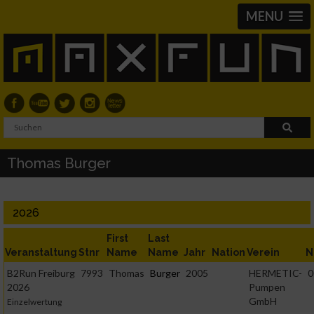
MENU
Thomas Burger
2026
First
Last
Veranstaltung
Stnr
Name
Name
Jahr
Nation
Verein
N
B2Run Freiburg
7993
Thomas
Burger
2005
HERMETIC-
0
2026
Pumpen
GmbH
Einzelwertung