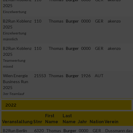
2025
Einzelwertung
B2Run Koblenz
110
Thomas
Burger
0000
GER
akenzo
2025
Einzelwertung
männlich
B2Run Koblenz
110
Thomas
Burger
0000
GER
akenzo
2025
Teamwertung
mixed
Wien Energie
21553
Thomas
Burger
1926
AUT
Business Run
2025
3er-Teamlauf
2022
First
Last
Veranstaltung
Stnr
Name
Name
Jahr
Nation
Verein
B2Run Berlin
6320
Thomas
Burger
0000
GER
Dussmann das