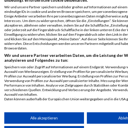
unbedingt erforderliche cookie beibehalten.
B2Run
1513
Thomas
Burger
0000
GER
DACHSER
0
Wir und unsere Partner speichern und/oder greifen auf Informationen auf einem G
Dillingen
SE
eindeutige IDs in cookie und anderen Browserspeichern, um personenbezogene 
Einzelwertung
Einige Anbieter verarbeiten Ihre personenbezogenen Daten möglicherweise aufg
Interesses. Um dem zu widersprechen, öffnen Sie die „Einstellungen“. Sie können
männlich
akzeptieren, ablehnen oder verwalten, indem Sie auf die Schaltfläche „Einstellun
B2Run
1513
Thomas
Burger
0000
GER
DACHSER
0
oder jederzeit auf die Fingerabdruck-Schaltfläche in der linken unteren Ecke der
Einwilligung zu widerrufen, klicken Sie auf den Fingerabdruck oder den Link in de
Dillingen
SE
und klicken Sie auf den Menüpunkt „Meine Daten“. Auf dieser Seite können Sie Ihr
Teamwertung
widerrufen. Diese Entscheidungen werden unseren Partnern mitgeteilt und haben
männlich
Browserdaten.
Wir und unsere Partner verarbeiten Daten, um die Leistung der W
B2Run
1513
Thomas
Burger
0000
GER
DACHSER
0
analysieren und Folgendes zu tun:
Dillingen
SE
Speichern von oder Zugriff auf Informationen auf einem Endgerät. Verwendung r
Teamwertung
Auswahl von Werbeanzeigen. Erstellung von Profilen für personalisierte Werbu
mixed
Profilen zur Auswahl personalisierter Werbung. Erstellung von Profilen zur Perso
Verwendung von Profilen zur Auswahl personalisierter Inhalte. Messung der We
B2Run
2848
Thomas
Bürger
0000
GER
Graf
0
Performance von Inhalten. Analyse von Zielgruppen durch Statistiken oder Komb
Karlsruhe
Hardenberg
verschiedenen Quellen. Entwicklung und Verbesserung der Angebote. Verwendu
GmbH
B2RUN Karlsruhe
Auswahl von Inhalten.
Daten können außerhalb der Europäischen Union weitergegeben und in die USA 
B2Run
2848
Thomas
Bürger
0000
GER
Graf
0
Ihre Einwilligung und die cookie Richtlinie gelten ausschließlich für diese Website
Karlsruhe
Hardenberg
GmbH
Einzelwertung
Partnerliste anzeigen (1 IAB-Anbieter)
Alle akzeptieren
Able
männlich
Wir nutzen Ihre Daten für folgende Zwecke: