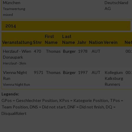
München
Deutschland
Notwendig
AG
Teamwertung
mixed
Performance
2014
First
Last
Funktional
Veranstaltung
Stnr
Name
Name
Jahr
Nation
Verein
Ne
Herzlauf - Wien
470
Thomas
Burger
1978
AUT
00:
Donaupark
Werbung
Herzlauf - 3km
Vienna Night
9571
Thomas
Bürger
1997
AUT
Kollegium
00:
Run
Kalksburg
Runners
Vienna Night Run
Legende:
GPos = Geschlechter Position, KPos = Kategorie Position, TPos =
Team Position, DNS = Did not start, DNF = Did not finish, DQ =
Disqualifiziert