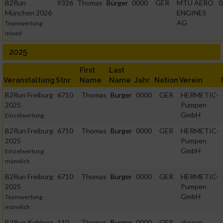
B2Run
9326
Thomas
Bürger
0000
GER
MTU AERO
0
München 2026
ENGINES
AG
Teamwertung
mixed
2025
First
Last
Veranstaltung
Stnr
Name
Name
Jahr
Nation
Verein
B2Run Freiburg
6710
Thomas
Burger
0000
GER
HERMETIC-
2025
Pumpen
GmbH
Einzelwertung
B2Run Freiburg
6710
Thomas
Burger
0000
GER
HERMETIC-
2025
Pumpen
GmbH
Einzelwertung
männlich
B2Run Freiburg
6710
Thomas
Burger
0000
GER
HERMETIC-
2025
Pumpen
GmbH
Teamwertung
männlich
B2Run Koblenz
110
Thomas
Burger
0000
GER
akenzo