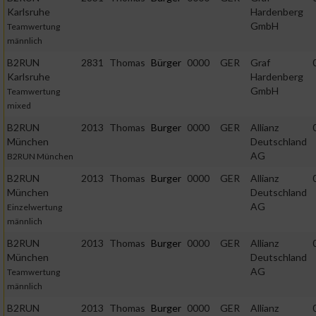
Karlsruhe
Hardenberg
GmbH
Teamwertung
Messung der Performance von Inhalten
männlich
B2RUN
2831
Thomas
Bürger
0000
GER
Graf
Analyse von Zielgruppen durch Statistiken oder Kombinatione
Karlsruhe
Hardenberg
von Daten aus verschiedenen Quellen
GmbH
Teamwertung
mixed
Entwicklung und Verbesserung der Angebote
B2RUN
2013
Thomas
Burger
0000
GER
Allianz
München
Deutschland
AG
B2RUN München
Verwendung reduzierter Daten zur Auswahl von Inhalten
B2RUN
2013
Thomas
Burger
0000
GER
Allianz
München
Deutschland
IAB-Besonderheiten:
AG
Einzelwertung
männlich
Verwendung genauer Standortdaten
B2RUN
2013
Thomas
Burger
0000
GER
Allianz
München
Deutschland
Geräte anhand von aktiv angeforderten Informationen
AG
identifizieren
Teamwertung
männlich
Nicht-IAB-Verarbeitungszwecke:
B2RUN
2013
Thomas
Burger
0000
GER
Allianz