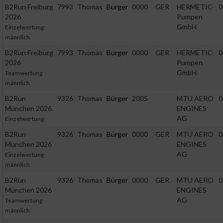
B2Run Freiburg
7993
Thomas
Burger
0000
GER
HERMETIC-
0
2026
Pumpen
GmbH
Einzelwertung
männlich
B2Run Freiburg
7993
Thomas
Burger
0000
GER
HERMETIC-
0
2026
Pumpen
GmbH
Teamwertung
männlich
B2Run
9326
Thomas
Bürger
2005
MTU AERO
0
München 2026
ENGINES
AG
Einzelwertung
B2Run
9326
Thomas
Bürger
0000
GER
MTU AERO
0
München 2026
ENGINES
AG
Einzelwertung
männlich
B2Run
9326
Thomas
Bürger
0000
GER
MTU AERO
0
München 2026
ENGINES
AG
Teamwertung
männlich