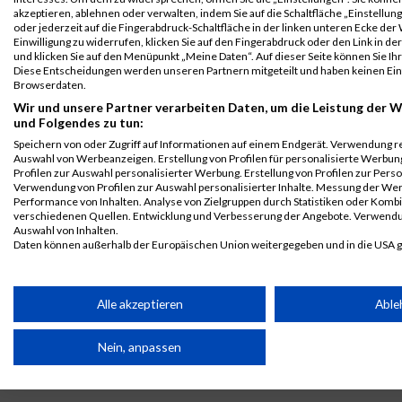
akzeptieren, ablehnen oder verwalten, indem Sie auf die Schaltfläche „Einstellun
Karlsruhe
AG
oder jederzeit auf die Fingerabdruck-Schaltfläche in der linken unteren Ecke der
Einzelwertung
Einwilligung zu widerrufen, klicken Sie auf den Fingerabdruck oder den Link in de
männlich
und klicken Sie auf den Menüpunkt „Meine Daten“. Auf dieser Seite können Sie Ihr
Diese Entscheidungen werden unseren Partnern mitgeteilt und haben keinen Einf
B2Run
2891
Thierry
Held
0000
GER
GRENKELEASI
Browserdaten.
Karlsruhe
AG
Wir und unsere Partner verarbeiten Daten, um die Leistung der W
Teamwertung
und Folgendes zu tun:
männlich
Speichern von oder Zugriff auf Informationen auf einem Endgerät. Verwendung r
Auswahl von Werbeanzeigen. Erstellung von Profilen für personalisierte Werbu
B2Run
2891
Thierry
Held
0000
GER
GRENKELEASI
Profilen zur Auswahl personalisierter Werbung. Erstellung von Profilen zur Perso
Karlsruhe
AG
Verwendung von Profilen zur Auswahl personalisierter Inhalte. Messung der We
Teamwertung
Performance von Inhalten. Analyse von Zielgruppen durch Statistiken oder Komb
verschiedenen Quellen. Entwicklung und Verbesserung der Angebote. Verwendu
mixed
Auswahl von Inhalten.
Daten können außerhalb der Europäischen Union weitergegeben und in die USA 
Legende:
Ihre Einwilligung und die cookie Richtlinie gelten ausschließlich für diese Website
GPos = Geschlechter Position, KPos = Kategorie Position, TPos =
Team Position, DNS = Did not start, DNF = Did not finish, DQ =
Partnerliste anzeigen (1 IAB-Anbieter)
Alle akzeptieren
Able
Disqualifiziert
Wir nutzen Ihre Daten für folgende Zwecke:
Nein, anpassen
IAB-Verarbeitungszwecke:
Speichern von oder Zugriff auf Informationen auf einem Endge