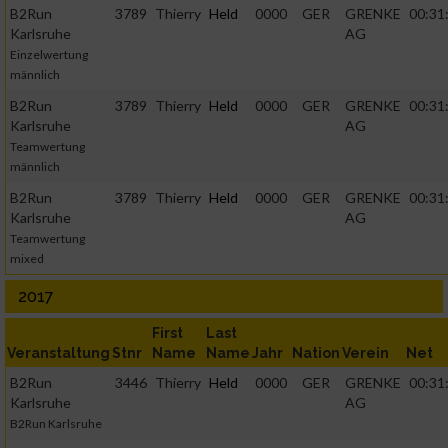
B2Run
3789
Thierry
Held
0000
GER
GRENKE
00:31
Karlsruhe
AG
Einzelwertung
männlich
B2Run
3789
Thierry
Held
0000
GER
GRENKE
00:31
Karlsruhe
AG
Teamwertung
männlich
B2Run
3789
Thierry
Held
0000
GER
GRENKE
00:31
Karlsruhe
AG
Teamwertung
mixed
2017
First
Last
Veranstaltung
Stnr
Name
Name
Jahr
Nation
Verein
Net
B2Run
3446
Thierry
Held
0000
GER
GRENKE
00:31
Karlsruhe
AG
B2Run Karlsruhe