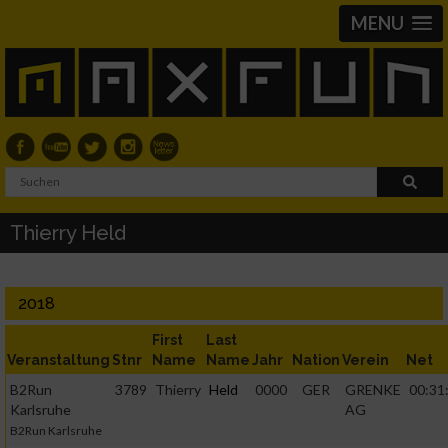
MENU
Thierry Held
2018
First
Last
Veranstaltung
Stnr
Name
Name
Jahr
Nation
Verein
Net
B2Run
3789
Thierry
Held
0000
GER
GRENKE
00:31
Karlsruhe
AG
B2Run Karlsruhe