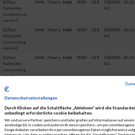
B2Run
3446
Thierry
Held
0000
GER
GRENKE
00:31
Karlsruhe
AG
Einzelwertung
männlich
B2Run
3446
Thierry
Held
0000
GER
GRENKE
00:31
Karlsruhe
AG
Teamwertung
männlich
B2Run
3446
Thierry
Held
0000
GER
GRENKE
00:31
Karlsruhe
AG
Teamwertung
mixed
Date
2016
Datenschutzeinstellungen
First
Last
Veranstaltung
Stnr
Name
Name
Jahr
Nation
Verein
Durch Klicken auf die Schaltfläche „Ablehnen“ wird die Standardei
unbedingt erforderliche cookie beibehalten.
B2Run
2891
Thierry
Held
0000
GER
GRENKELEASI
Karlsruhe
AG
Wir und unsere Partner speichern und/oder greifen auf Informationen auf einem G
eindeutige IDs in cookie und anderen Browserspeichern, um personenbezogene 
B2RUN Karlsruhe
Einige Anbieter verarbeiten Ihre personenbezogenen Daten möglicherweise aufg
B2Run
2891
Thierry
Held
0000
GER
GRENKELEASI
Interesses. Um dem zu widersprechen, öffnen Sie die „Einstellungen“. Sie können