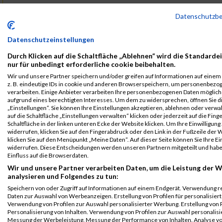
B2Run
3661
Sven
Geweiler
0000
GER
Fitbit
00:28:
Datenschutzb
Dortmund
Einzelwertung
männlich
Datenschutzeinstellungen
B2Run
3661
Sven
Geweiler
0000
GER
Fitbit
00:28:
Durch Klicken auf die Schaltfläche „Ablehnen“ wird die Standarde
Dortmund
nur für unbedingt erforderliche cookie beibehalten.
Teamwertung
Wir und unsere Partner speichern und/oder greifen auf Informationen auf einem 
männlich
z. B. eindeutige IDs in cookie und anderen Browserspeichern, um personenbezo
verarbeiten. Einige Anbieter verarbeiten Ihre personenbezogenen Daten möglic
B2Run
3661
Sven
Geweiler
0000
GER
Fitbit
00:28:
aufgrund eines berechtigten Interesses. Um dem zu widersprechen, öffnen Sie d
Dortmund
„Einstellungen“. Sie können Ihre Einstellungen akzeptieren, ablehnen oder verwa
auf die Schaltfläche „Einstellungen verwalten“ klicken oder jederzeit auf die Fin
Teamwertung
Schaltfläche in der linken unteren Ecke der Website klicken. Um Ihre Einwilligung
mixed
widerrufen, klicken Sie auf den Fingerabdruck oder den Link in der Fußzeile der 
klicken Sie auf den Menüpunkt „Meine Daten“. Auf dieser Seite können Sie Ihre Ei
Legende:
widerrufen. Diese Entscheidungen werden unseren Partnern mitgeteilt und hab
GPos = Geschlechter Position, KPos = Kategorie Position, TPos =
Einfluss auf die Browserdaten.
Team Position, DNS = Did not start, DNF = Did not finish, DQ =
Wir und unsere Partner verarbeiten Daten, um die Leistung der W
analysieren und Folgendes zu tun:
Disqualifiziert
Speichern von oder Zugriff auf Informationen auf einem Endgerät. Verwendung r
Daten zur Auswahl von Werbeanzeigen. Erstellung von Profilen für personalisier
Verwendung von Profilen zur Auswahl personalisierter Werbung. Erstellung von P
Personalisierung von Inhalten. Verwendung von Profilen zur Auswahl personalisie
Messung der Werbeleistung. Messung der Performance von Inhalten. Analyse vo