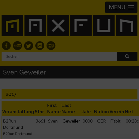
MENU
Sven Geweiler
2017
First
Last
Veranstaltung
Stnr
Name
Name
Jahr
Nation
Verein
Net
B2Run
3661
Sven
Geweiler
0000
GER
Fitbit
00:28:
Dortmund
B2Run Dortmund