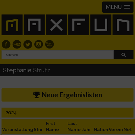
MENU
Stephanie Strutz
Neue Ergebnislisten
2024
First
Last
Veranstaltung
Stnr
Name
Name
Jahr
Nation
Verein
Net