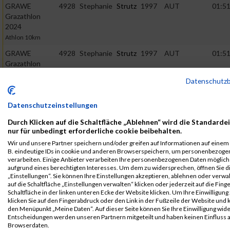
GRAWE
4928
Stephanie
Strutz
1997
AUT
01:51
Grazathlon
2024
Athlon 10km
GRAWE
4928
Stephanie
Strutz
1997
AUT
01:51
Grazathlon
2024
Datenschutz
Athlon Mixed
Team
Datenschutzeinstellungen
2023
Durch Klicken auf die Schaltfläche „Ablehnen“ wird die Standarde
nur für unbedingt erforderliche cookie beibehalten.
First
Last
Veranstaltung
Stnr
Name
Name
Jahr
Nation
Verein
Net
Wir und unsere Partner speichern und/oder greifen auf Informationen auf einem G
B. eindeutige IDs in cookie und anderen Browserspeichern, um personenbezoge
Grazathlon
3606
Stephanie
Strutz
1997
AUT
01:57
verarbeiten. Einige Anbieter verarbeiten Ihre personenbezogenen Daten möglic
aufgrund eines berechtigten Interesses. Um dem zu widersprechen, öffnen Sie d
2023
„Einstellungen“. Sie können Ihre Einstellungen akzeptieren, ablehnen oder verwa
Athlon 10km
auf die Schaltfläche „Einstellungen verwalten“ klicken oder jederzeit auf die Fin
Schaltfläche in der linken unteren Ecke der Website klicken. Um Ihre Einwilligung
Grazathlon
3606
Stephanie
Strutz
1997
AUT
01:57
klicken Sie auf den Fingerabdruck oder den Link in der Fußzeile der Website und k
2023
den Menüpunkt „Meine Daten“. Auf dieser Seite können Sie Ihre Einwilligung wid
Athlon Mixed
Entscheidungen werden unseren Partnern mitgeteilt und haben keinen Einfluss a
Browserdaten.
Team