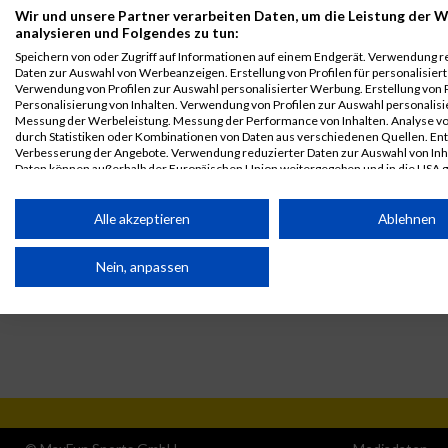
Wir und unsere Partner verarbeiten Daten, um die Leistung der W
Legende:
analysieren und Folgendes zu tun:
GPos = Geschlechter Position, KPos = Kategorie Position, TPos =
Speichern von oder Zugriff auf Informationen auf einem Endgerät. Verwendung r
Team Position, DNS = Did not start, DNF = Did not finish, DQ =
Daten zur Auswahl von Werbeanzeigen. Erstellung von Profilen für personalisier
Verwendung von Profilen zur Auswahl personalisierter Werbung. Erstellung von P
Disqualifiziert
Personalisierung von Inhalten. Verwendung von Profilen zur Auswahl personalisie
Messung der Werbeleistung. Messung der Performance von Inhalten. Analyse vo
durch Statistiken oder Kombinationen von Daten aus verschiedenen Quellen. En
Verbesserung der Angebote. Verwendung reduzierter Daten zur Auswahl von Inh
Daten können außerhalb der Europäischen Union weitergegeben und in die USA 
werden.
Ihre Einwilligung und die cookie Richtlinie gelten ausschließlich für diese Website
Alle akzeptieren
Ablehnen
Partnerliste anzeigen (1 IAB-Anbieter)
Nein, anpassen
Wir nutzen Ihre Daten für folgende Zwecke:
IAB-Verarbeitungszwecke:
Speichern von oder Zugriff auf Informationen auf einem
Endgerät
Verwendung reduzierter Daten zur Auswahl von
Werbeanzeigen