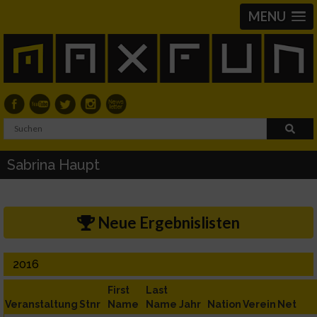
MENU
Sabrina Haupt
Neue Ergebnislisten
2016
First
Last
Veranstaltung
Stnr
Name
Name
Jahr
Nation
Verein
Net