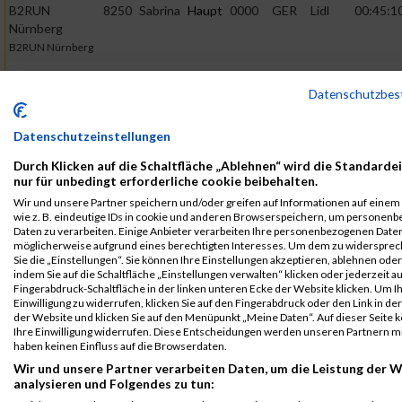
B2RUN
8250
Sabrina
Haupt
0000
GER
Lidl
00:45:1
Nürnberg
B2RUN Nürnberg
B2RUN
8250
Sabrina
Haupt
0000
GER
Lidl
00:45:1
Nürnberg
Datenschutzbe
Teamwertung
mixed
Datenschutzeinstellungen
B2RUN
8250
Sabrina
Haupt
0000
GER
Lidl
00:45:1
Durch Klicken auf die Schaltfläche „Ablehnen“ wird die Standarde
Nürnberg
nur für unbedingt erforderliche cookie beibehalten.
Teamwertung
Wir und unsere Partner speichern und/oder greifen auf Informationen auf einem 
weiblich
wie z. B. eindeutige IDs in cookie und anderen Browserspeichern, um personen
Daten zu verarbeiten. Einige Anbieter verarbeiten Ihre personenbezogenen Date
B2RUN
8250
Sabrina
Haupt
0000
GER
Lidl
00:45:1
möglicherweise aufgrund eines berechtigten Interesses. Um dem zu widersprec
Nürnberg
Sie die „Einstellungen“. Sie können Ihre Einstellungen akzeptieren, ablehnen ode
indem Sie auf die Schaltfläche „Einstellungen verwalten“ klicken oder jederzeit au
Einzelwertung
Fingerabdruck-Schaltfläche in der linken unteren Ecke der Website klicken. Um I
weiblich
Einwilligung zu widerrufen, klicken Sie auf den Fingerabdruck oder den Link in de
der Website und klicken Sie auf den Menüpunkt „Meine Daten“. Auf dieser Seite 
Global 2000
915
Sabrina
Haupt
1987
AUT
00:37:0
Ihre Einwilligung widerrufen. Diese Entscheidungen werden unseren Partnern mi
Fairness Run
haben keinen Einfluss auf die Browserdaten.
Pro Planet Lauf
Wir und unsere Partner verarbeiten Daten, um die Leistung der W
analysieren und Folgendes zu tun:
Legende: