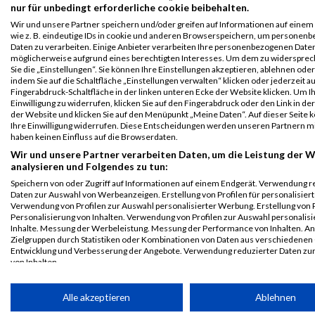
nur für unbedingt erforderliche cookie beibehalten.
Legende:
Wir und unsere Partner speichern und/oder greifen auf Informationen auf einem 
GPos = Geschlechter Position, KPos = Kategorie Position, TPos =
wie z. B. eindeutige IDs in cookie und anderen Browserspeichern, um personen
Team Position, DNS = Did not start, DNF = Did not finish, DQ =
Daten zu verarbeiten. Einige Anbieter verarbeiten Ihre personenbezogenen Date
Disqualifiziert
möglicherweise aufgrund eines berechtigten Interesses. Um dem zu widersprec
Sie die „Einstellungen“. Sie können Ihre Einstellungen akzeptieren, ablehnen ode
indem Sie auf die Schaltfläche „Einstellungen verwalten“ klicken oder jederzeit au
Fingerabdruck-Schaltfläche in der linken unteren Ecke der Website klicken. Um I
Einwilligung zu widerrufen, klicken Sie auf den Fingerabdruck oder den Link in de
der Website und klicken Sie auf den Menüpunkt „Meine Daten“. Auf dieser Seite 
Ihre Einwilligung widerrufen. Diese Entscheidungen werden unseren Partnern mi
haben keinen Einfluss auf die Browserdaten.
Wir und unsere Partner verarbeiten Daten, um die Leistung der W
analysieren und Folgendes zu tun:
Speichern von oder Zugriff auf Informationen auf einem Endgerät. Verwendung r
Daten zur Auswahl von Werbeanzeigen. Erstellung von Profilen für personalisier
Verwendung von Profilen zur Auswahl personalisierter Werbung. Erstellung von P
Personalisierung von Inhalten. Verwendung von Profilen zur Auswahl personalisi
Inhalte. Messung der Werbeleistung. Messung der Performance von Inhalten. An
Zielgruppen durch Statistiken oder Kombinationen von Daten aus verschiedenen
Entwicklung und Verbesserung der Angebote. Verwendung reduzierter Daten zu
von Inhalten.
Daten können außerhalb der Europäischen Union weitergegeben und in die USA 
werden.
Alle akzeptieren
Ablehnen
Ihre Einwilligung und die cookie Richtlinie gelten ausschließlich für diese Website
© MaxFun Sports GmbH
Mediadaten