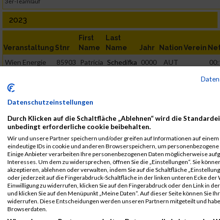
3er-Teamlauf
2023
First
Last
Veranstaltung
Stnr
Name
Name
Jahr
Nation
Verein
Ne
Wien Energie
85903
Patricia
Schedifka
0000
AUT
00:
Business
Daten
3er-Teamlauf
2021
Datenschutzeinstellungen
Durch Klicken auf die Schaltfläche „Ablehnen“ wird die Standardei
First
Last
unbedingt erforderliche cookie beibehalten.
Veranstaltung
Stnr
Name
Name
Jahr
Nation
Verein
Net
Wir und unsere Partner speichern und/oder greifen auf Informationen auf einem G
Kärnten läuft
321
Patricia
Schedifka
1996
AUT
01:59
eindeutige IDs in cookie und anderen Browserspeichern, um personenbezogene 
Kleine Zeitung
Einige Anbieter verarbeiten Ihre personenbezogenen Daten möglicherweise aufg
Interesses. Um dem zu widersprechen, öffnen Sie die „Einstellungen“. Sie können
Halbmarathon
akzeptieren, ablehnen oder verwalten, indem Sie auf die Schaltfläche „Einstellun
oder jederzeit auf die Fingerabdruck-Schaltfläche in der linken unteren Ecke der
Legende:
Einwilligung zu widerrufen, klicken Sie auf den Fingerabdruck oder den Link in de
GPos = Geschlechter Position, KPos = Kategorie Position, TPos =
und klicken Sie auf den Menüpunkt „Meine Daten“. Auf dieser Seite können Sie Ihr
Team Position, DNS = Did not start, DNF = Did not finish, DQ =
widerrufen. Diese Entscheidungen werden unseren Partnern mitgeteilt und haben
Browserdaten.
Disqualifiziert