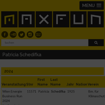
MENU
Patricia Schedifka
2024
First
Last
Veranstaltung
Stnr
Name
Name
Jahr
Nation
Verein
Wien Energie
11571
Patricia
Schedifka
1925
Bm. für
Business Run
Klimaschut
2024