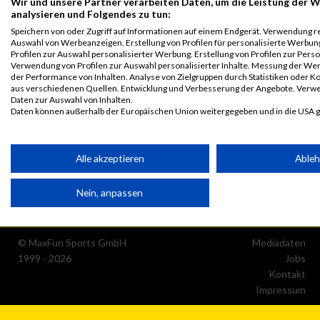
Wir und unsere Partner verarbeiten Daten, um die Leistung der W
analysieren und Folgendes zu tun:
Speichern von oder Zugriff auf Informationen auf einem Endgerät. Verwendung r
Auswahl von Werbeanzeigen. Erstellung von Profilen für personalisierte Werbu
Profilen zur Auswahl personalisierter Werbung. Erstellung von Profilen zur Perso
Verwendung von Profilen zur Auswahl personalisierter Inhalte. Messung der We
der Performance von Inhalten. Analyse von Zielgruppen durch Statistiken oder 
aus verschiedenen Quellen. Entwicklung und Verbesserung der Angebote. Verw
Daten zur Auswahl von Inhalten.
Daten können außerhalb der Europäischen Union weitergegeben und in die USA 
Ihre Einwilligung und die cookie Richtlinie gelten ausschließlich für diese Website
Partnerliste anzeigen (1 IAB-Anbieter)
Alle akzeptieren
Able
Wir nutzen Ihre Daten für folgende Zwecke:
Nein, anpassen
IAB-Verarbeitungszwecke:
Speichern von oder Zugriff auf Informationen auf einem Endge
© MaxFun Sports GmbH
Mediadaten
1999 - 2026
Jobs
Verwendung reduzierter Daten zur Auswahl von Werbeanzeige
Kontakt
Impressum
Erstellung von Profilen für personalisierte Werbung