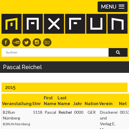
MENU
Pascal Reichel
2015
First
Last
Veranstaltung
Stnr
Name
Name
Jahr
Nation
Verein
Net
B2Run
5118
Pascal
Reichel
0000
GER
Druckerei
00:5
Nürnberg
und
Verlag E.
B2RUN Nürnberg