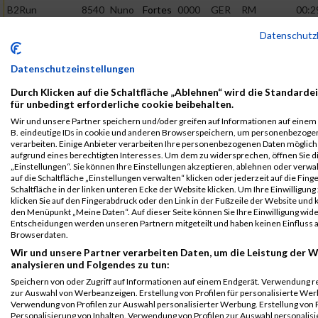
B2Run
8540
Nuno
Fortes
0000
GER
RM
00:2
Dortmund
Großmarkt
Datenschutz
GmbH
Einzelwertung
männlich
Datenschutzeinstellungen
B2Run
8540
Nuno
Fortes
0000
GER
RM
00:2
Dortmund
Großmarkt
Durch Klicken auf die Schaltfläche „Ablehnen“ wird die Standarde
GmbH
für unbedingt erforderliche cookie beibehalten.
Teamwertung
männlich
Wir und unsere Partner speichern und/oder greifen auf Informationen auf einem G
B. eindeutige IDs in cookie und anderen Browserspeichern, um personenbezoge
B2Run
8540
Nuno
Fortes
0000
GER
RM
00:2
verarbeiten. Einige Anbieter verarbeiten Ihre personenbezogenen Daten möglic
Dortmund
Großmarkt
aufgrund eines berechtigten Interesses. Um dem zu widersprechen, öffnen Sie d
„Einstellungen“. Sie können Ihre Einstellungen akzeptieren, ablehnen oder verwa
GmbH
Teamwertung
auf die Schaltfläche „Einstellungen verwalten“ klicken oder jederzeit auf die Fin
mixed
Schaltfläche in der linken unteren Ecke der Website klicken. Um Ihre Einwilligung
klicken Sie auf den Fingerabdruck oder den Link in der Fußzeile der Website und k
Legende:
den Menüpunkt „Meine Daten“. Auf dieser Seite können Sie Ihre Einwilligung wid
GPos = Geschlechter Position, KPos = Kategorie Position, TPos =
Entscheidungen werden unseren Partnern mitgeteilt und haben keinen Einfluss a
Browserdaten.
Team Position, DNS = Did not start, DNF = Did not finish, DQ =
Wir und unsere Partner verarbeiten Daten, um die Leistung der W
Disqualifiziert
analysieren und Folgendes zu tun:
Speichern von oder Zugriff auf Informationen auf einem Endgerät. Verwendung r
zur Auswahl von Werbeanzeigen. Erstellung von Profilen für personalisierte Wer
Verwendung von Profilen zur Auswahl personalisierter Werbung. Erstellung von P
Personalisierung von Inhalten. Verwendung von Profilen zur Auswahl personalisie