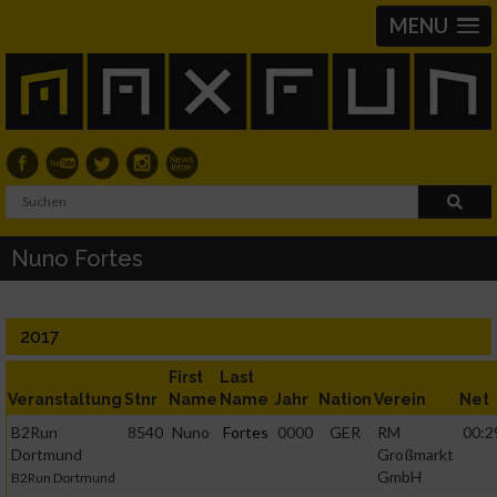
MENU
Nuno Fortes
2017
First
Last
Veranstaltung
Stnr
Name
Name
Jahr
Nation
Verein
Net
B2Run
8540
Nuno
Fortes
0000
GER
RM
00:2
Dortmund
Großmarkt
GmbH
B2Run Dortmund