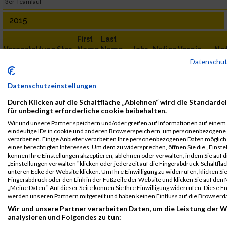
3er-Teamlauf
2015
First
Last
Veranstaltung
Stnr
Name
Name
Jahr
Nation
Verein
Ne
Datenschu
Vienna Night
8391
Nicole
Grossler
1997
AUT
Ruderclub
00:
Run
Pirat
Vienna Night Run
Datenschutzeinstellungen
Durch Klicken auf die Schaltfläche „Ablehnen“ wird die Standarde
2014
für unbedingt erforderliche cookie beibehalten.
First
Last
Wir und unsere Partner speichern und/oder greifen auf Informationen auf einem G
eindeutige IDs in cookie und anderen Browserspeichern, um personenbezogene
Veranstaltung
Stnr
Name
Name
Jahr
Nation
Verein
Net
verarbeiten. Einige Anbieter verarbeiten Ihre personenbezogenen Daten möglic
Vienna Night
3697
Nicole
Grossler
1997
AUT
WRC
00:3
eines berechtigten Interesses. Um dem zu widersprechen, öffnen Sie die „Einstel
können Ihre Einstellungen akzeptieren, ablehnen oder verwalten, indem Sie auf d
Run
Pirat
„Einstellungen verwalten“ klicken oder jederzeit auf die Fingerabdruck-Schaltfläc
Night
Vienna Night Run
unteren Ecke der Website klicken. Um Ihre Einwilligung zu widerrufen, klicken Si
Runners
Fingerabdruck oder den Link in der Fußzeile der Website und klicken Sie auf de
„Meine Daten“. Auf dieser Seite können Sie Ihre Einwilligung widerrufen. Diese 
Legende:
werden unseren Partnern mitgeteilt und haben keinen Einfluss auf die Browserd
GPos = Geschlechter Position, KPos = Kategorie Position, TPos =
Wir und unsere Partner verarbeiten Daten, um die Leistung der W
Team Position, DNS = Did not start, DNF = Did not finish, DQ =
analysieren und Folgendes zu tun: