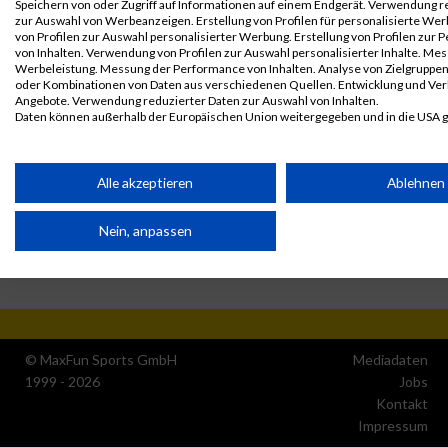
Disqualifiziert
Speichern von oder Zugriff auf Informationen auf einem Endgerät. Verwendung r
zur Auswahl von Werbeanzeigen. Erstellung von Profilen für personalisierte W
von Profilen zur Auswahl personalisierter Werbung. Erstellung von Profilen zur 
von Inhalten. Verwendung von Profilen zur Auswahl personalisierter Inhalte. Me
Werbeleistung. Messung der Performance von Inhalten. Analyse von Zielgruppen 
oder Kombinationen von Daten aus verschiedenen Quellen. Entwicklung und Ve
Angebote. Verwendung reduzierter Daten zur Auswahl von Inhalten.
Daten können außerhalb der Europäischen Union weitergegeben und in die USA 
Ihre Einwilligung und die cookie Richtlinie gelten ausschließlich für diese Website
Partnerliste anzeigen (1 IAB-Anbieter)
Alle akzeptieren
Ablehnen
Wir nutzen Ihre Daten für folgende Zwecke:
Nein, anpassen
IAB-Verarbeitungszwecke:
Speichern von oder Zugriff auf Informationen auf einem
Endgerät
Verwendung reduzierter Daten zur Auswahl von
Werbeanzeigen
© MaxFun Sports GmbH
Mediadaten
1999 - 2026
Jobs
Erstellung von Profilen für personalisierte Werbung
Kontakt
Impressum