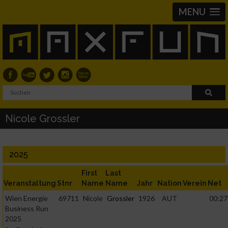
MENU
Nicole Grossler
2025
First
Last
Veranstaltung
Stnr
Name
Name
Jahr
Nation
Verein
Net
Wien Energie
69711
Nicole
Grossler
1926
AUT
00:27
Business Run
2025