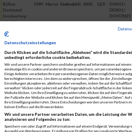
B2Run
2989
Marcel
Feahndrich
0000
GER
DSW21/
Dortmund
DEW21/
DOKOM21
Einzelwertung
männlich
Datens
B2Run
2989
Marcel
Feahndrich
0000
GER
DSW21/
Dortmund
DEW21/
Datenschutzeinstellungen
DOKOM21
Teamwertung
männlich
Durch Klicken auf die Schaltfläche „Ablehnen“ wird die Standardei
unbedingt erforderliche cookie beibehalten.
B2Run
2989
Marcel
Feahndrich
0000
GER
DSW21/
Dortmund
DEW21/
Wir und unsere Partner speichern und/oder greifen auf Informationen auf einem G
eindeutige IDs in cookie und anderen Browserspeichern, um personenbezogene 
DOKOM21
Teamwertung
Einige Anbieter verarbeiten Ihre personenbezogenen Daten möglicherweise auf
mixed
berechtigten Interesses. Um dem zu widersprechen, öffnen Sie die „Einstellungen
Einstellungen akzeptieren, ablehnen oder verwalten, indem Sie auf die Schaltfläc
Legende:
verwalten“ klicken oder jederzeit auf die Fingerabdruck-Schaltfläche in der linke
GPos = Geschlechter Position, KPos = Kategorie Position, TPos =
Website klicken. Um Ihre Einwilligung zu widerrufen, klicken Sie auf den Fingerab
der Fußzeile der Website und klicken Sie auf den Menüpunkt „Meine Daten“. Auf 
Team Position, DNS = Did not start, DNF = Did not finish, DQ =
Ihre Einwilligung widerrufen. Diese Entscheidungen werden unseren Partnern mi
Disqualifiziert
keinen Einfluss auf die Browserdaten.
Wir und unsere Partner verarbeiten Daten, um die Leistung der W
analysieren und Folgendes zu tun:
Speichern von oder Zugriff auf Informationen auf einem Endgerät. Verwendung r
Auswahl von Werbeanzeigen. Erstellung von Profilen für personalisierte Werbu