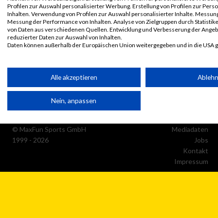
Profilen zur Auswahl personalisierter Werbung. Erstellung von Profilen zur Pers
Inhalten. Verwendung von Profilen zur Auswahl personalisierter Inhalte. Messun
Messung der Performance von Inhalten. Analyse von Zielgruppen durch Statisti
von Daten aus verschiedenen Quellen. Entwicklung und Verbesserung der Ange
reduzierter Daten zur Auswahl von Inhalten.
Daten können außerhalb der Europäischen Union weitergegeben und in die USA 
Ihre Einwilligung und die cookie Richtlinie gelten ausschließlich für diese Website
Partnerliste anzeigen (1 IAB-Anbieter)
Alle akzeptieren
Ableh
Wir nutzen Ihre Daten für folgende Zwecke:
Nein, anpassen
IAB-Verarbeitungszwecke:
Speichern von oder Zugriff auf Informationen auf einem Endge
© MaxFun Sports GmbH
Mediadaten
1999 - 2026
Jobs
Kontakt
Verwendung reduzierter Daten zur Auswahl von Werbeanzeige
Impressum
Erstellung von Profilen für personalisierte Werbung
Verwendung von Profilen zur Auswahl personalisierter Werbun