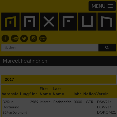
MENU
Marcel Feahndrich
2017
First
Last
Veranstaltung
Stnr
Name
Name
Jahr
Nation
Verein
B2Run
2989
Marcel
Feahndrich
0000
GER
DSW21/
Dortmund
DEW21/
DOKOM21
B2Run Dortmund