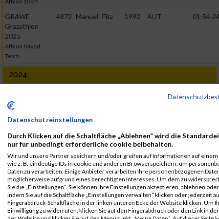
Athlon 10km
GRAWE
4872
Manuel
Fitz
1990
AUT
01:54:24
Grazathlon
2025
Athlon Mixed
Team
2024
First
Last
Datenschutzbes
Veranstaltung
Stnr
Name
Name
Jahr
Nation
Verein
Net
Bru
GRAWE
6029
Manuel
Fitz
1990
AUT
Datenschutzeinstellungen
Grazathlon
Durch Klicken auf die Schaltfläche „Ablehnen“ wird die Standarde
2024
nur für unbedingt erforderliche cookie beibehalten.
Athlon 10km
Wir und unsere Partner speichern und/oder greifen auf Informationen auf einem 
wie z. B. eindeutige IDs in cookie und anderen Browserspeichern, um personen
2023
Daten zu verarbeiten. Einige Anbieter verarbeiten Ihre personenbezogenen Date
möglicherweise aufgrund eines berechtigten Interesses. Um dem zu widersprec
First
Last
Sie die „Einstellungen“. Sie können Ihre Einstellungen akzeptieren, ablehnen ode
Veranstaltung
Stnr
Name
Name
Jahr
Nation
Verein
Net
indem Sie auf die Schaltfläche „Einstellungen verwalten“ klicken oder jederzeit au
Fingerabdruck-Schaltfläche in der linken unteren Ecke der Website klicken. Um I
Grazathlon
5350
Manuel
Fitz
1990
AUT
01:53:45
Einwilligung zu widerrufen, klicken Sie auf den Fingerabdruck oder den Link in de
2023
der Website und klicken Sie auf den Menüpunkt „Meine Daten“. Auf dieser Seite 