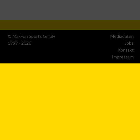
Verwendung reduzierter Daten zur Auswahl von
Werbeanzeigen
Erstellung von Profilen für personalisierte Werbung
© MaxFun Sports GmbH
Mediadaten
Verwendung von Profilen zur Auswahl personalisierter
1999 - 2026
Jobs
Werbung
Kontakt
Impressum
Erstellung von Profilen zur Personalisierung von Inhalten
Verwendung von Profilen zur Auswahl personalisierter
Inhalte
Messung der Werbeleistung
Messung der Performance von Inhalten
Analyse von Zielgruppen durch Statistiken oder