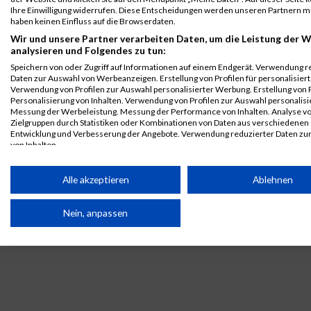
Ihre Einwilligung widerrufen. Diese Entscheidungen werden unseren Partnern mi
Athlon 10km
haben keinen Einfluss auf die Browserdaten.
Grazathlon
5350
Manuel
Fitz
1990
AUT
01:53:45
Wir und unsere Partner verarbeiten Daten, um die Leistung der W
2023
analysieren und Folgendes zu tun:
Athlon Mixed
Speichern von oder Zugriff auf Informationen auf einem Endgerät. Verwendung r
Team
Daten zur Auswahl von Werbeanzeigen. Erstellung von Profilen für personalisier
Verwendung von Profilen zur Auswahl personalisierter Werbung. Erstellung von P
Legende:
Personalisierung von Inhalten. Verwendung von Profilen zur Auswahl personalisie
Messung der Werbeleistung. Messung der Performance von Inhalten. Analyse v
GPos = Geschlechter Position, KPos = Kategorie Position, TPos =
Zielgruppen durch Statistiken oder Kombinationen von Daten aus verschiedenen
Team Position, DNS = Did not start, DNF = Did not finish, DQ =
Entwicklung und Verbesserung der Angebote. Verwendung reduzierter Daten zu
Disqualifiziert
von Inhalten.
Daten können außerhalb der Europäischen Union weitergegeben und in die USA 
werden.
Alle akzeptieren
Ablehnen
Ihre Einwilligung und die cookie Richtlinie gelten ausschließlich für diese Website
Partnerliste anzeigen (1 IAB-Anbieter)
Nein, anpassen
Wir nutzen Ihre Daten für folgende Zwecke:
IAB-Verarbeitungszwecke:
Speichern von oder Zugriff auf Informationen auf einem
Endgerät