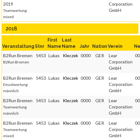
2019
Corporation
GmbH
Teamwertung
mixed
2018
First
Last
Veranstaltung
Stnr
Name
Name
Jahr
Nation
Verein
Ne
B2Run Bremen
5453
Lukas
Kleczek
0000
GER
Lear
00
Corporation
B2Run Bremen
GmbH
B2Run Bremen
5453
Lukas
Kleczek
0000
GER
Lear
00
Corporation
Einzelwertung
GmbH
männlich
B2Run Bremen
5453
Lukas
Kleczek
0000
GER
Lear
00
Corporation
Teamwertung
GmbH
männlich
B2Run Bremen
5453
Lukas
Kleczek
0000
GER
Lear
00
Corporation
Teamwertung
GmbH
mixed