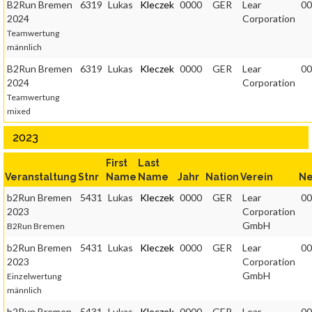
B2Run Bremen
6319
Lukas
Kleczek
0000
GER
Lear
00
2024
Corporation
Teamwertung
männlich
B2Run Bremen
6319
Lukas
Kleczek
0000
GER
Lear
00
2024
Corporation
Teamwertung
mixed
2023
First
Last
Veranstaltung
Stnr
Name
Name
Jahr
Nation
Verein
Ne
b2Run Bremen
5431
Lukas
Kleczek
0000
GER
Lear
00
2023
Corporation
GmbH
B2Run Bremen
b2Run Bremen
5431
Lukas
Kleczek
0000
GER
Lear
00
2023
Corporation
GmbH
Einzelwertung
männlich
b2Run Bremen
5431
Lukas
Kleczek
0000
GER
Lear
00