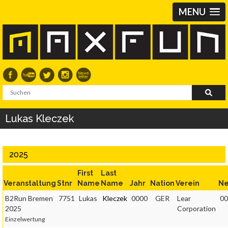
MENU
Lukas Kleczek
2025
First
Last
Veranstaltung
Stnr
Name
Name
Jahr
Nation
Verein
Ne
B2Run Bremen
7751
Lukas
Kleczek
0000
GER
Lear
00
2025
Corporation
Einzelwertung