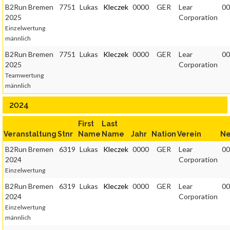
B2Run Bremen
7751
Lukas
Kleczek
0000
GER
Lear
00
2025
Corporation
Einzelwertung
männlich
B2Run Bremen
7751
Lukas
Kleczek
0000
GER
Lear
00
2025
Corporation
Teamwertung
männlich
2024
First
Last
Veranstaltung
Stnr
Name
Name
Jahr
Nation
Verein
Ne
B2Run Bremen
6319
Lukas
Kleczek
0000
GER
Lear
00
2024
Corporation
Einzelwertung
B2Run Bremen
6319
Lukas
Kleczek
0000
GER
Lear
00
2024
Corporation
Einzelwertung
männlich