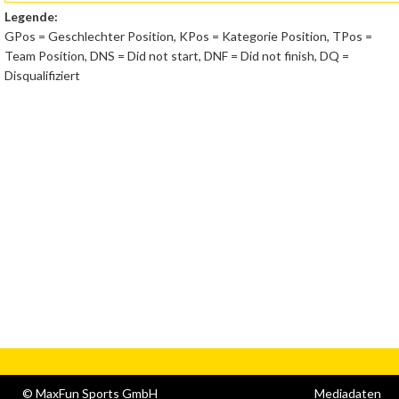
Legende:
GPos = Geschlechter Position, KPos = Kategorie Position, TPos =
Team Position, DNS = Did not start, DNF = Did not finish, DQ =
Disqualifiziert
© MaxFun Sports GmbH
Mediadaten