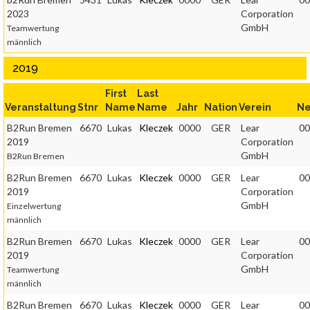
2023
Corporation
GmbH
Teamwertung
männlich
2019
First
Last
Veranstaltung
Stnr
Name
Name
Jahr
Nation
Verein
Ne
B2Run Bremen
6670
Lukas
Kleczek
0000
GER
Lear
00
2019
Corporation
GmbH
B2Run Bremen
B2Run Bremen
6670
Lukas
Kleczek
0000
GER
Lear
00
2019
Corporation
GmbH
Einzelwertung
männlich
B2Run Bremen
6670
Lukas
Kleczek
0000
GER
Lear
00
2019
Corporation
GmbH
Teamwertung
männlich
B2Run Bremen
6670
Lukas
Kleczek
0000
GER
Lear
00