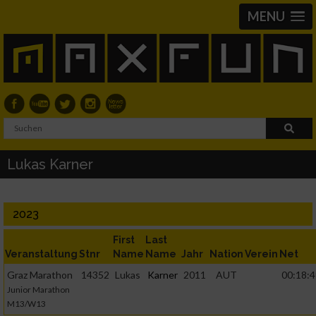
MENU
Lukas Karner
2023
First
Last
Veranstaltung
Stnr
Name
Name
Jahr
Nation
Verein
Net
Graz Marathon
14352
Lukas
Karner
2011
AUT
00:18:4
Junior Marathon
M13/W13