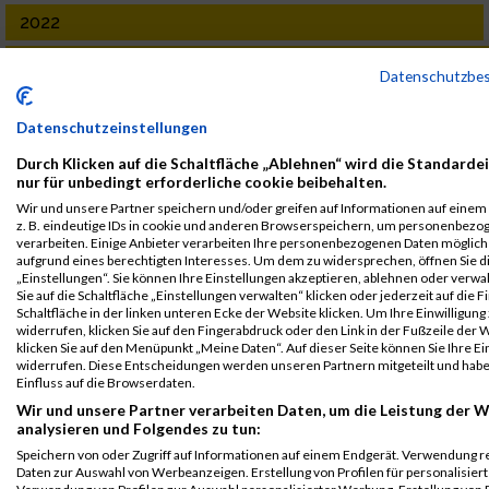
2022
First
Last
Datenschutzbe
Veranstaltung
Stnr
Name
Name
Jahr
Nation
Verein
Net
Grazmarathon
15716
Lukas
Karner
2011
AUT
00:07:5
Datenschutzeinstellungen
Samstag
Junior Marathon
Durch Klicken auf die Schaltfläche „Ablehnen“ wird die Standarde
nur für unbedingt erforderliche cookie beibehalten.
M11/W11
Wir und unsere Partner speichern und/oder greifen auf Informationen auf einem 
2021
z. B. eindeutige IDs in cookie und anderen Browserspeichern, um personenbezo
verarbeiten. Einige Anbieter verarbeiten Ihre personenbezogenen Daten möglic
aufgrund eines berechtigten Interesses. Um dem zu widersprechen, öffnen Sie d
First
Last
„Einstellungen“. Sie können Ihre Einstellungen akzeptieren, ablehnen oder verwa
Veranstaltung
Stnr
Name
Name
Jahr
Nation
Verein
Net
Sie auf die Schaltfläche „Einstellungen verwalten“ klicken oder jederzeit auf die 
Schaltfläche in der linken unteren Ecke der Website klicken. Um Ihre Einwilligung
Grazmarathon
14223
Lukas
Karner
2011
AUT
00:08:1
widerrufen, klicken Sie auf den Fingerabdruck oder den Link in der Fußzeile der 
Junior Marathon
klicken Sie auf den Menüpunkt „Meine Daten“. Auf dieser Seite können Sie Ihre Ei
M11/W11
widerrufen. Diese Entscheidungen werden unseren Partnern mitgeteilt und hab
Einfluss auf die Browserdaten.
Legende:
Wir und unsere Partner verarbeiten Daten, um die Leistung der W
GPos = Geschlechter Position, KPos = Kategorie Position, TPos =
analysieren und Folgendes zu tun:
Team Position, DNS = Did not start, DNF = Did not finish, DQ =
Speichern von oder Zugriff auf Informationen auf einem Endgerät. Verwendung r
Disqualifiziert
Daten zur Auswahl von Werbeanzeigen. Erstellung von Profilen für personalisier