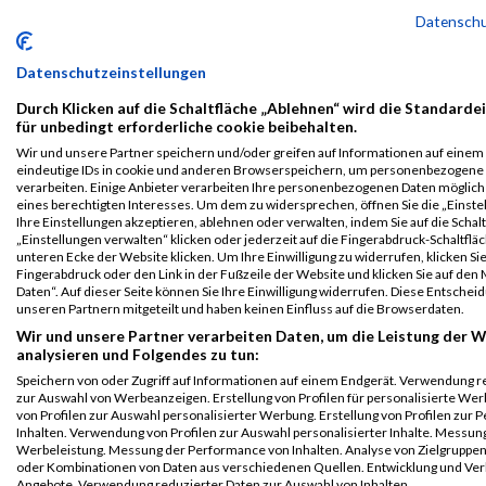
Grazathlon
4344
Leonie
Geiselbacher
2002
AUT
0
Datensch
2023
Athlon Women
Datenschutzeinstellungen
Team
Durch Klicken auf die Schaltfläche „Ablehnen“ wird die Standarde
Legende:
für unbedingt erforderliche cookie beibehalten.
GPos = Geschlechter Position, KPos = Kategorie Position, TPos =
Wir und unsere Partner speichern und/oder greifen auf Informationen auf einem G
Team Position, DNS = Did not start, DNF = Did not finish, DQ =
eindeutige IDs in cookie und anderen Browserspeichern, um personenbezogene
Disqualifiziert
verarbeiten. Einige Anbieter verarbeiten Ihre personenbezogenen Daten möglic
eines berechtigten Interesses. Um dem zu widersprechen, öffnen Sie die „Einste
Ihre Einstellungen akzeptieren, ablehnen oder verwalten, indem Sie auf die Schal
„Einstellungen verwalten“ klicken oder jederzeit auf die Fingerabdruck-Schaltfläc
unteren Ecke der Website klicken. Um Ihre Einwilligung zu widerrufen, klicken Si
Fingerabdruck oder den Link in der Fußzeile der Website und klicken Sie auf de
Daten“. Auf dieser Seite können Sie Ihre Einwilligung widerrufen. Diese Entsch
unseren Partnern mitgeteilt und haben keinen Einfluss auf die Browserdaten.
Wir und unsere Partner verarbeiten Daten, um die Leistung der W
analysieren und Folgendes zu tun:
Speichern von oder Zugriff auf Informationen auf einem Endgerät. Verwendung r
zur Auswahl von Werbeanzeigen. Erstellung von Profilen für personalisierte W
von Profilen zur Auswahl personalisierter Werbung. Erstellung von Profilen zur 
Inhalten. Verwendung von Profilen zur Auswahl personalisierter Inhalte. Messun
Werbeleistung. Messung der Performance von Inhalten. Analyse von Zielgruppen 
oder Kombinationen von Daten aus verschiedenen Quellen. Entwicklung und Ve
Angebote. Verwendung reduzierter Daten zur Auswahl von Inhalten.