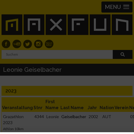
MENU
Leonie Geiselbacher
2023
First
Veranstaltung
Stnr
Name
Last Name
Jahr
Nation
Verein
N
Grazathlon
4344
Leonie
Geiselbacher
2002
AUT
0
2023
Athlon 10km